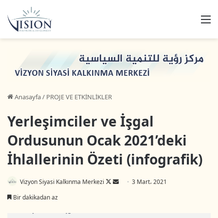
M
Anasayfa
/
PROJE VE ETKİNLİKLER
Yerleşimciler ve İşgal
Ordusunun Ocak 2021’deki
İhlallerinin Özeti (infografik)
Vizyon Siyasi Kalkınma Merkezi
F
B
3 Mart، 2021
o
i
Bir dakikadan az
l
r
l
e