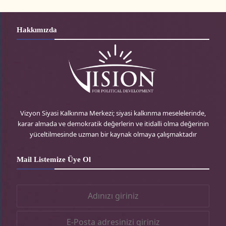
o
w
n
a
r
i
s
c
Hakkımızda
d
t
t
e
P
t
a
b
r
e
g
o
e
r
r
o
Vizyon Siyasi Kalkınma Merkezi; siyasi kalkınma meselelerinde,
karar almada ve demokratik değerlerin ve itidalli olma değerinin
s
-
a
k
yüceltilmesinde uzman bir kaynak olmaya çalışmaktadır
s
t
m
-
Mail Listemize Üye Ol
r
-
t
t
r
r