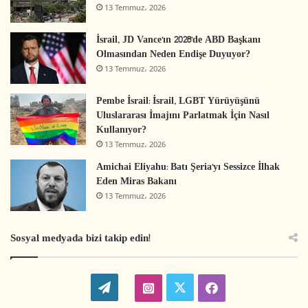
13 Temmuz، 2026
İsrail, JD Vance’ın 2028’de ABD Başkanı
Olmasından Neden Endişe Duyuyor?
13 Temmuz، 2026
Pembe İsrail: İsrail, LGBT Yürüyüşünü
Uluslararası İmajını Parlatmak İçin Nasıl
Kullanıyor?
13 Temmuz، 2026
Amichai Eliyahu: Batı Şeria’yı Sessizce İlhak
Eden Miras Bakanı
13 Temmuz، 2026
Sosyal medyada bizi takip edin!
W
t
i
f