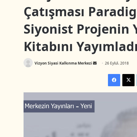
Çatışması Paradi
Siyonist Projenin
Kitabını Yayımlad
Vizyon Siyasi Kalkınma Merkezi
B
26 Eylül، 2018
i
Facebook
X
r
e
-
p
o
s
t
a
g