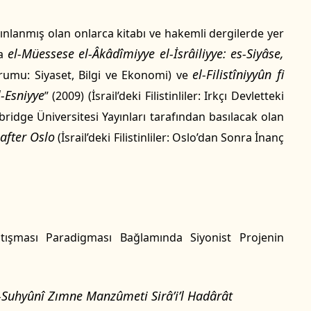
yınlanmış olan onlarca kitabı ve hakemli dergilerde yer
el-Müessese el-Âkâdîmiyye el-İsrâiliyye: es-Siyâse,
da
el-Filistîniyyûn fi
rumu: Siyaset, Bilgi ve Ekonomi) ve
l-Esniyye
” (2009) (İsrail’deki Filistinliler: Irkçı Devletteki
mbridge Üniversitesi Yayınları tarafından basılacak olan
 after Oslo
(İsrail’deki Filistinliler: Oslo’dan Sonra İnanç
tışması Paradigması Bağlamında Siyonist Projenin
-Suhyûnî Zımne Manzûmeti Sirâ’i’l Hadârât