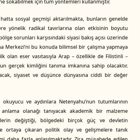
 sokabilmek için tüm yöntemleri kullanmıştır.
e hatta sosyal geçmişi aktarılmakta, bunların genelde
ere yönelik radikal tavırlarına olan etkisinin boyutu
 bölge sorunları karşısındaki siyasi bakış açısı üzerinde
ma Merkezi’ni bu konuda bilimsel bir çalışma yapmaya
k olan eser vasıtasıyla Arap – özellikle de Filistinli –
un gerçek kimliğini tanıma imkanına sahip olacaktır.
ayacak, siyaset ve düşünce dünyasına ciddi bir değer
rap okuyucu ve aydınlara Netenyahu’nun tutumlarının
ı anlama olanağı tanıyacak akademik bir malzeme
klerin değiştiği, bölgedeki birçok güç ve devletin
ne ortaya çıkaran politik olay ve gelişmelere tanık
i daha fazla anlaşılmaktadır. Zira müşahede edilen