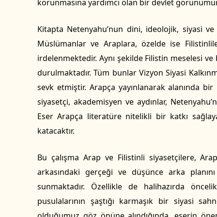
korunmasına yardımcı olan bir devlet görünümüne
Kitapta Netenyahu’nun dini, ideolojik, siyasi v
Müslümanlar ve Araplara, özelde ise Filistinlil
irdelenmektedir. Aynı şekilde Filistin meselesi ve
durulmaktadır. Tüm bunlar Vizyon Siyasi Kalkın
sevk etmiştir. Arapça yayınlanarak alanında bir il
siyasetçi, akademisyen ve aydınlar, Netenyahu’n
Eser Arapça literatüre nitelikli bir katkı sağl
katacaktır.
Bu çalışma Arap ve Filistinli siyasetçilere, A
arkasındaki gerçeği ve düşünce arka planın
sunmaktadır. Özellikle de halihazırda önceli
pusulalarının şaştığı karmaşık bir siyasi sah
olduğumuz göz önüne alındığında, eserin önem