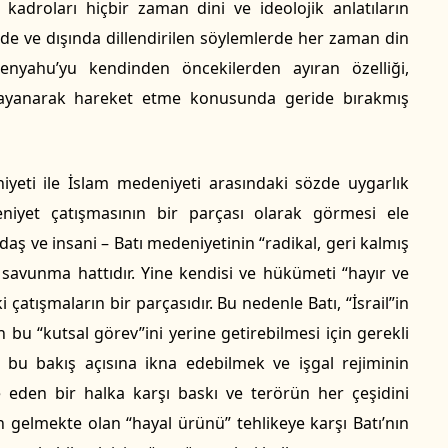
 kadroları hiçbir zaman dini ve ideolojik anlatıların
inde ve dışında dillendirilen söylemlerde her zaman din
tenyahu’yu kendinden öncekilerden ayıran özelliği,
ra dayanarak hareket etme konusunda geride bırakmış
yeti ile İslam medeniyeti arasındaki sözde uygarlık
niyet çatışmasının bir parçası olarak görmesi ele
ğdaş ve insani – Batı medeniyetinin “radikal, geri kalmış
l savunma hattıdır. Yine kendisi ve hükümeti “hayır ve
 çatışmaların bir parçasıdır. Bu nedenle Batı, “İsrail”in
u “kutsal görev”ini yerine getirebilmesi için gerekli
ı bu bakış açısına ikna edebilmek ve işgal rejiminin
 eden bir halka karşı baskı ve terörün her çeşidini
n gelmekte olan “hayal ürünü” tehlikeye karşı Batı’nın