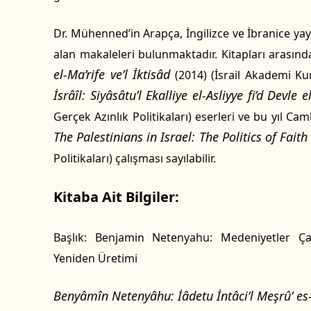
Dr. Mühenned’in Arapça, İngilizce ve İbranice ya
alan makaleleri bulunmaktadır. Kitapları arasın
el-Ma’rife ve’l İktisâd
(2014) (İsrail Akademi Ku
İsrâîl: Siyâsâtu’l Ekalliye el-Asliyye fi’d Devle e
Gerçek Azınlık Politikaları) eserleri ve bu yıl Ca
The Palestinians in Israel: The Politics of Faith
Politikaları) çalışması sayılabilir.
Kitaba Ait Bilgiler:
Başlık: Benjamin Netenyahu: Medeniyetler Ça
Yeniden Üretimi
Benyâmîn Netenyâhu: İâdetu İntâci’l Meşrû’ es