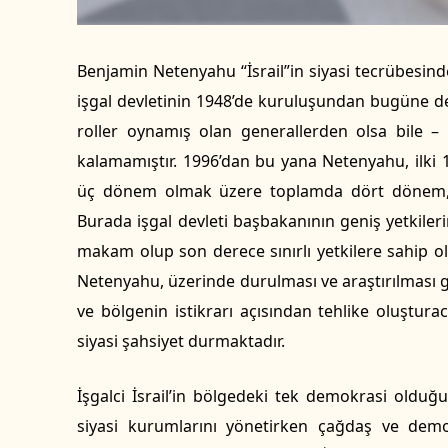
Benjamin Netenyahu “İsrail”in siyasi tecrübesind
işgal devletinin 1948’de kuruluşundan bugüne de
roller oynamış olan generallerden olsa bile –
kalamamıştır. 1996’dan bu yana Netenyahu, ilki 1
üç dönem olmak üzere toplamda dört dönem, ya
Burada işgal devleti başbakanının geniş yetkiler
makam olup son derece sınırlı yetkilere sahip 
Netenyahu, üzerinde durulması ve araştırılması g
ve bölgenin istikrarı açısından tehlike oluştura
siyasi şahsiyet durmaktadır.
İşgalci İsrail’in bölgedeki tek demokrasi olduğu
siyasi kurumlarını yönetirken çağdaş ve demo