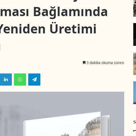
gması Bağlamında
 Yeniden Üretimi
ı
3 dakika okuma süresi
LinkedIn
WhatsApp
Telegram
S