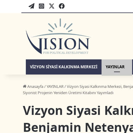
WordPress
twitter-tr
instagram-tr
facebook-tr
VIZYON SIYASI KALKINMA MERKEZI
YAYINLAR
Anasayfa
/
YAYINLAR
/
Vizyon Siyasi Kalkınma Merkezi, Ben
Siyonist Projenin Yeniden Üretimi Kitabını Yayımladı
Vizyon Siyasi Kal
Benjamin Netenya