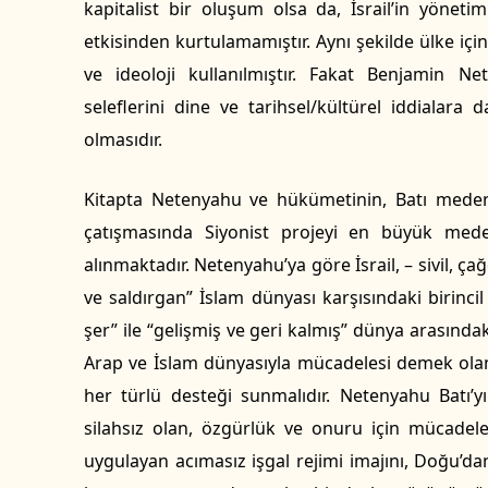
kapitalist bir oluşum olsa da, İsrail’in yönetim
etkisinden kurtulamamıştır. Aynı şekilde ülke iç
ve ideoloji kullanılmıştır. Fakat Benjamin Ne
seleflerini dine ve tarihsel/kültürel iddiala
olmasıdır.
Kitapta Netenyahu ve hükümetinin, Batı medeni
çatışmasında Siyonist projeyi en büyük mede
alınmaktadır. Netenyahu’ya göre İsrail, – sivil, ça
ve saldırgan” İslam dünyası karşısındaki birinci
şer” ile “gelişmiş ve geri kalmış” dünya arasındaki
Arap ve İslam dünyasıyla mücadelesi demek olan b
her türlü desteği sunmalıdır. Netenyahu Batı’y
silahsız olan, özgürlük ve onuru için mücadele
uygulayan acımasız işgal rejimi imajını, Doğu’da