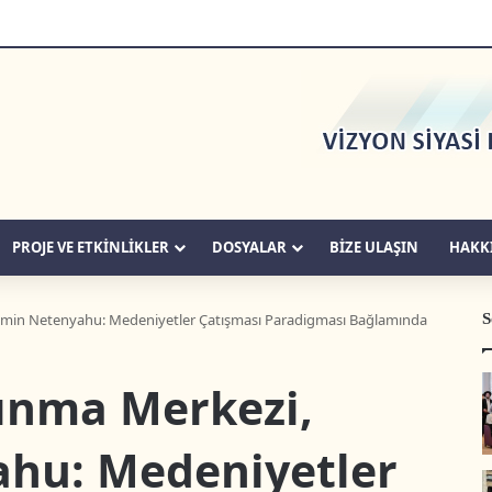
PROJE VE ETKİNLİKLER
DOSYALAR
BIZE ULAŞIN
HAKK
S
jamin Netenyahu: Medeniyetler Çatışması Paradigması Bağlamında
kınma Merkezi,
hu: Medeniyetler