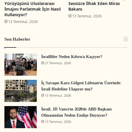
Yürüyüşünü Uluslararası
Sessizce İlhak Eden Miras
İmajını Parlatmak İçin Nasıl
Bakanı
Kullanıyor?
13 Temmuz، 2026
13 Temmuz، 2026
Son Haberler
İsrailliler Neden Kıbrıs’a Kaçıyor?
27 Temmuz، 2026
El-Halil Eski Şehri’nin genel manzarası; İbrahim
İç Savaşın Kara Gölgesi Lübnan’ın Üzerinde:
Camii’nin de görüldüğü bu fotoğraf Tel Rumeida
İsrail Hedefine Ulaşıyor mu?
tepesinden çekilmiştir. (Ajanslar)
13 Temmuz، 2026
İsrail, JD Vance’ın 2028’de ABD Başkanı
El-Halil’in işgali ve ardından kurulan en büyük
Olmasından Neden Endişe Duyuyor?
yasa dışı yerleşim birimi olan “Kiryat Arba” ile
13 Temmuz، 2026
birlikte, Harem-i İbrahim, planlı ve yerleşimci