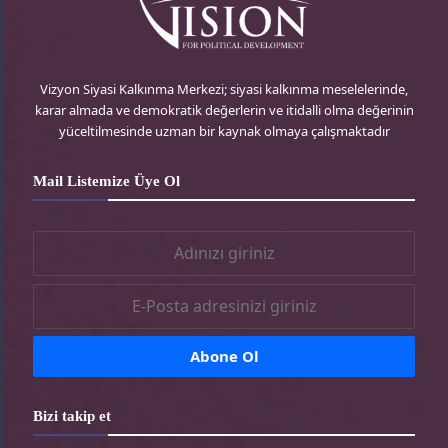
dönüştürme niyet ve çabaları oldu.
Bu makalede, 7 Ekim 2023 sonrası İsrail işgal
Vizyon Siyasi Kalkınma Merkezi; siyasi kalkınma meselelerinde,
güçlerinin El-Halil’deki İbrahim Camii’ne yönelik
karar almada ve demokratik değerlerin ve itidalli olma değerinin
Yahudileştirme politikalarını nasıl
yüceltilmesinde uzman bir kaynak olmaya çalışmaktadır
yoğunlaştırdığını; kutsal mekânın kimliğini,
Mail Listemize Üye Ol
zamanını ve mimarisini hedef alan yeni
uygulamalar ve kısıtlamalar aracılığıyla bu kutsal
yere yönelik hâkimiyetini nasıl artırdığını ele
alacağız.
Bölünmeden Önce: Kontrol için
Zemin Hazırlamak
1967’den itibaren İsrail hükümeti El-Halil’deki
Bizi takip et
varlığını kalıcılaştırmak için somut adımlar