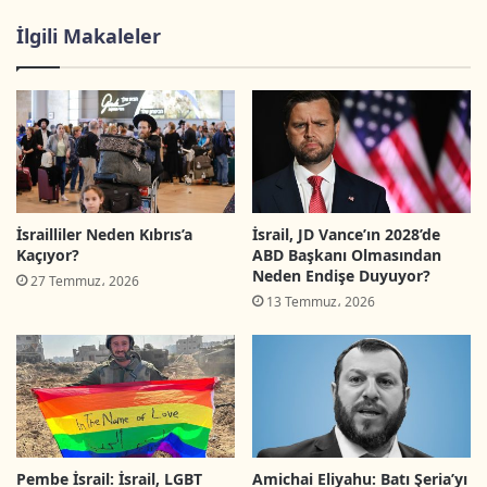
İlgili Makaleler
El-Halil’de, Câbir ve Selayme mahallelerinden
işgal altındaki İbrahim Camii’ne bakan bir
Filistinli baba ve oğul. (
El Cezire Net
)
İsrailliler Neden Kıbrıs’a
İsrail, JD Vance’ın 2028’de
Kaçıyor?
ABD Başkanı Olmasından
Neden Endişe Duyuyor?
27 Temmuz، 2026
13 Temmuz، 2026
Pembe İsrail: İsrail, LGBT
Amichai Eliyahu: Batı Şeria’yı