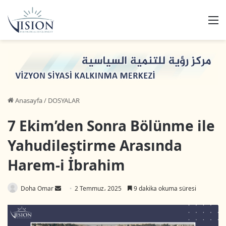
M
Anasayfa
/
DOSYALAR
7 Ekim’den Sonra Bölünme ile
Yahudileştirme Arasında
Harem-i İbrahim
Bir
Doha Omar
2 Temmuz، 2025
9 dakika okuma süresi
e-
posta
göndermek