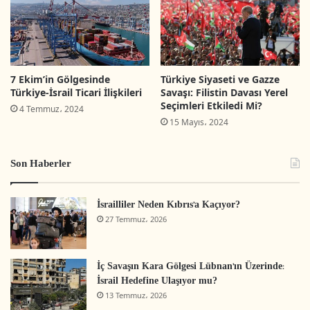
hazır hale getirilen eser geçmişten günümüze Kudüs'e
dair çok özel gravürleri barındırıyor. Kalın kapak olarak
basılan eser, Türkçe, İngilizce ve Arapça olarak 3 dilde
hazırlanarak satışa sunuldu. Eser İstanbul Büyükşehir
7 Ekim’in Gölgesinde
Türkiye Siyaseti ve Gazze
Belediyesi'nin Kitap İstanbul satış noktalarında satışa
Türkiye-İsrail Ticari İlişkileri
Savaşı: Filistin Davası Yerel
Seçimleri Etkiledi Mi?
sunuldu.
`ii`
4 Temmuz، 2024
15 Mayıs، 2024
İsrailli ve Filistinli turistleri karanfillerle
Son Haberler
karşıladılar
İsrailliler Neden Kıbrıs’a Kaçıyor?
Muğla’nın Bodrum ilçesine gelen ilk turist kafilesi
27 Temmuz، 2026
karanfillerle karşılandı. İsrail ve Filistin’den gelen 180
turist, uçaktan iner inmez çiçekler ve lokumla
İç Savaşın Kara Gölgesi Lübnan’ın Üzerinde:
karşılanınca şaşkınlıklarını gizleyemedi.
İsrail Hedefine Ulaşıyor mu?
13 Temmuz، 2026
Milas-Bodrum Havalimanı’na, sezonun ilk turist kafilesi