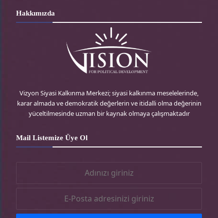
havalimanına indi. Turistlerimiz İsrail ve Filistin kökenli,
Hakkımızda
Bodrum ve Marmaris otellerini tercih ettiler. Nisan ayı
boyunca İsrail’de bir bayram var bu bayram vesilesiyle
22 charter seferimiz olacak. Yani yaklaşık 4 bin turist
gelecek bu şekilde. İsrail’den turistlerimiz son 2 yıldır
geliyor. Misafirlerimiz daha çok Filistinli, İsrailli turist
Vizyon Siyasi Kalkınma Merkezi; siyasi kalkınma meselelerinde,
sayısı daha az” dedi.
`iii`
karar almada ve demokratik değerlerin ve itidalli olma değerinin
yüceltilmesinde uzman bir kaynak olmaya çalışmaktadır
Kudüs Arap Ticaret ve Sanayi Odası ve
Mail Listemize Üye Ol
Ankara Ticaret Odası İşbirliği Protokolü
Kudüs Arap Ticaret ve Sanayi Odası Yönetim
Kurulu Başkanı Kamal Obedat, Filistin ile
Ankara'nın ticaretini geliştirmeye zemin
oluşturmak üzere Ankara Ticaret Odası (ATO) ile