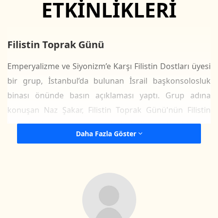
ETKİNLİKLERİ
Filistin Toprak Günü
Emperyalizme ve Siyonizm’e Karşı Filistin Dostları üyesi
bir grup, İstanbul’da bulunan İsrail başkonsolosluk
binası önünde basın açıklaması yaptı. Grup adına
konuşan Naz Şakar, Filistin Toprak Günü'nün Filistin
halkıyla dayanışmanın sembolü haline gelen bir gün
Daha Fazla Göster
olduğunu söyledi.
Filistin halkının her 30 Mart'ta topraklarına sahip
çıktığını ve siyonist oluşuma karşı mücadeleyi
yükselttiğini anlatan Şakar, "Bugün burada, siyonist
İsrail Konsolosluğu önünde 1976'da işgale karşı