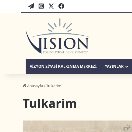
WordPress
twitter-tr
instagram-tr
facebook-tr
VIZYON SIYASI KALKINMA MERKEZI
YAYINLAR
Anasayfa
/
Tulkarim
Tulkarim