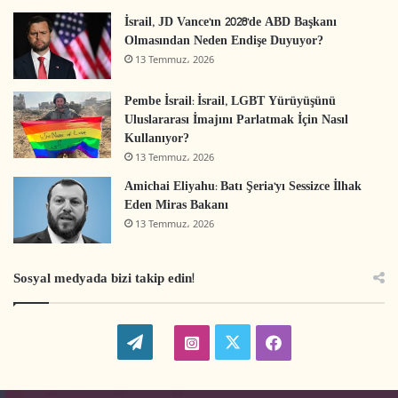
İsrail, JD Vance’ın 2028’de ABD Başkanı
Olmasından Neden Endişe Duyuyor?
13 Temmuz، 2026
Pembe İsrail: İsrail, LGBT Yürüyüşünü
Uluslararası İmajını Parlatmak İçin Nasıl
Kullanıyor?
13 Temmuz، 2026
Amichai Eliyahu: Batı Şeria’yı Sessizce İlhak
Eden Miras Bakanı
13 Temmuz، 2026
Sosyal medyada bizi takip edin!
W
t
i
f
o
w
n
a