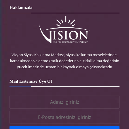
r
i
s
c
Hakkımızda
d
t
t
e
P
t
a
b
r
e
g
o
e
r
r
o
Vizyon Siyasi Kalkınma Merkezi; siyasi kalkınma meselelerinde,
karar almada ve demokratik değerlerin ve itidalli olma değerinin
s
-
a
k
yüceltilmesinde uzman bir kaynak olmaya çalışmaktadır
s
t
m
-
Mail Listemize Üye Ol
r
-
t
t
r
r