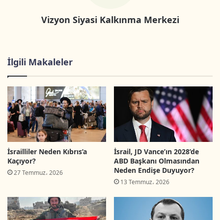
Vizyon Siyasi Kalkınma Merkezi
Tutuklu
314
Gözaltı
60
İlgili Makaleler
Mescid-i Aksa ve
3
Kudüs’ten uzaklaştırma
Filistinlilerin yaşadıkları
314
bölgelere saldırı
İşgal güçleri tarafından
264
İsrailliler Neden Kıbrıs’a
İsrail, JD Vance’ın 2028’de
ateş açılması
Kaçıyor?
ABD Başkanı Olmasından
Neden Endişe Duyuyor?
27 Temmuz، 2026
Ev yıkma
13
13 Temmuz، 2026
Filistinlilerin mallarına el
27
koyma