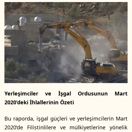
l
e
o
-
w
p
o
o
n
s
X
t
a
g
ö
n
d
e
r
Yerleşimciler ve İşgal Ordusunun Mart
m
2020’deki İhlallerinin Özeti
e
k
Bu raporda, işgal güçleri ve yerleşimcilerin Mart
2020’de Filistinlilere ve mülkiyetlerine yönelik