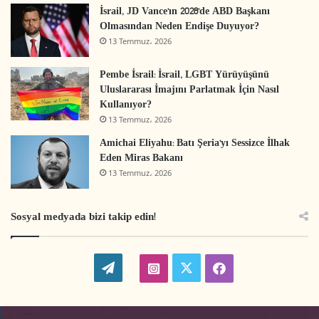
açılması
İsrail, JD Vance’ın 2028’de ABD Başkanı
Olmasından Neden Endişe Duyuyor?
13 Temmuz، 2026
Pembe İsrail: İsrail, LGBT Yürüyüşünü
Şehit ve Yaralılar:
Uluslararası İmajını Parlatmak İçin Nasıl
Kullanıyor?
13 Temmuz، 2026
Geçtiğimiz Mart ayında işgal güçleri tarafından
Amichai Eliyahu: Batı Şeria’yı Sessizce İlhak
iki kişi şehit edildi. İki şehit de Batı Şeria’dandı.
Eden Miras Bakanı
Şehitlerden biri, Nablus’un güneyinde bulunan ve
13 Temmuz، 2026
yerleşimciler tarafından el koyulma tehdidi
altında olan, Beyta köyündeki el-Urma dağını
Sosyal medyada bizi takip edin!
savunurken yaşamını yitirdi. Aynı ay içerisinde
işgal güçlerinin saldırıları sırasında 82 kişi
W
t
i
f
yaralandı. Yaralıların 80’i, Batı Şerialı, ikisi ise
o
w
n
a
Gazzeliydi. Yaralılardan dokuzu çocuk, biri ise