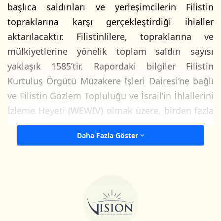
başlıca saldırıları ve yerleşimcilerin Filistin
topraklarına karşı gerçekleştirdiği ihlaller
aktarılacaktır. Filistinlilere, topraklarına ve
mülkiyetlerine yönelik toplam saldırı sayısı
yaklaşık 1585’tir. Rapordaki bilgiler Filistin
Kurtuluş Örgütü Müzakere İşleri Dairesi’ne bağlı
ve Filistin Gözlem Topluluğu ve İsrail’in İhlallerini
İzleme Heyeti (WEWIV) olmak üzere, birden fazla
kaynaktan alınmıştır.
Daha Fazla Göster
İşgal güçlerinin Mart 2020’deki ihlallerini
gösteren tablo:
Şehit
2
Yaralı
82