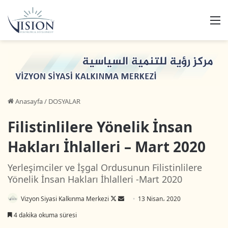
M
Anasayfa
/
DOSYALAR
Filistinlilere Yönelik İnsan
Hakları İhlalleri – Mart 2020
Yerleşimciler ve İşgal Ordusunun Filistinlilere
Yönelik İnsan Hakları İhlalleri -Mart 2020
Vizyon Siyasi Kalkınma Merkezi
F
B
13 Nisan، 2020
o
i
4 dakika okuma süresi
l
r