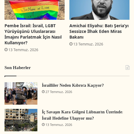
Seyyar askeri kontrol
206
noktası
Pembe İsrail: İsrail, LGBT
Amichai Eliyahu: Batı Şeria’yı
Yürüyüşünü Uluslararası
Sessizce İlhak Eden Miras
Kutsal mekanlara saldırı
22
İmajını Parlatmak İçin Nasıl
Bakanı
Kullanıyor?
13 Temmuz، 2026
Yerleşimci saldırısı
75
13 Temmuz، 2026
Toprakları buldozerle
3
Son Haberler
kullanılmaz hale getirme
Yerleşim faaliyeti
1
İsrailliler Neden Kıbrıs’a Kaçıyor?
27 Temmuz، 2026
Telef edilen ağaçlar
652
Eğitim kurumlarına saldırı
1
İç Savaşın Kara Gölgesi Lübnan’ın Üzerinde:
İsrail Hedefine Ulaşıyor mu?
13 Temmuz، 2026
Yeni yerleşim yolu
1