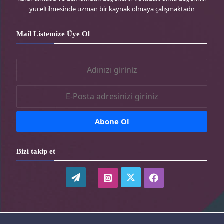
s
-
a
k
yüceltilmesinde uzman bir kaynak olmaya çalışmaktadır
s
t
m
-
Mail Listemize Üye Ol
r
-
t
t
r
r
Bizi takip et
WordPress
twitter-
instagram-
facebook-
tr
tr
tr