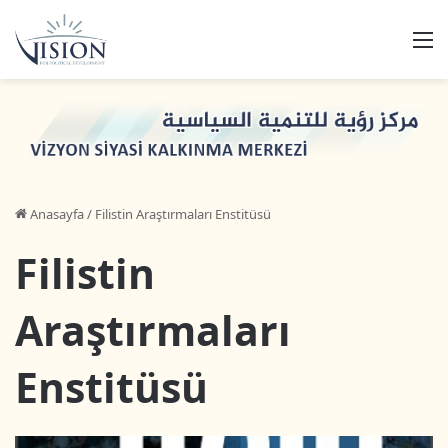
M
Anasayfa
/
Filistin Araştırmaları Enstitüsü
Filistin
Araştırmaları
Enstitüsü