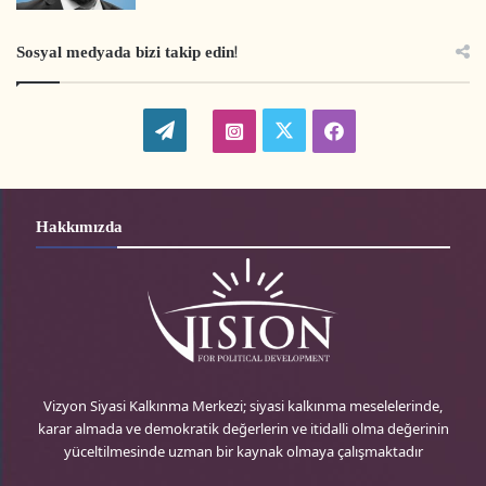
Sosyal medyada bizi takip edin!
W
t
i
f
o
w
n
a
r
i
s
c
Hakkımızda
d
t
t
e
P
t
a
b
r
e
g
o
e
r
r
o
Vizyon Siyasi Kalkınma Merkezi; siyasi kalkınma meselelerinde,
karar almada ve demokratik değerlerin ve itidalli olma değerinin
s
-
a
k
yüceltilmesinde uzman bir kaynak olmaya çalışmaktadır
s
t
m
-