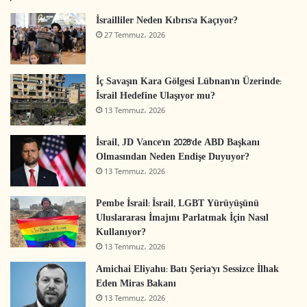
İsrailliler Neden Kıbrıs’a Kaçıyor?
27 Temmuz، 2026
İç Savaşın Kara Gölgesi Lübnan’ın Üzerinde:
İsrail Hedefine Ulaşıyor mu?
13 Temmuz، 2026
İsrail, JD Vance’ın 2028’de ABD Başkanı
Olmasından Neden Endişe Duyuyor?
13 Temmuz، 2026
Pembe İsrail: İsrail, LGBT Yürüyüşünü
Uluslararası İmajını Parlatmak İçin Nasıl
Kullanıyor?
13 Temmuz، 2026
Amichai Eliyahu: Batı Şeria’yı Sessizce İlhak
Eden Miras Bakanı
13 Temmuz، 2026