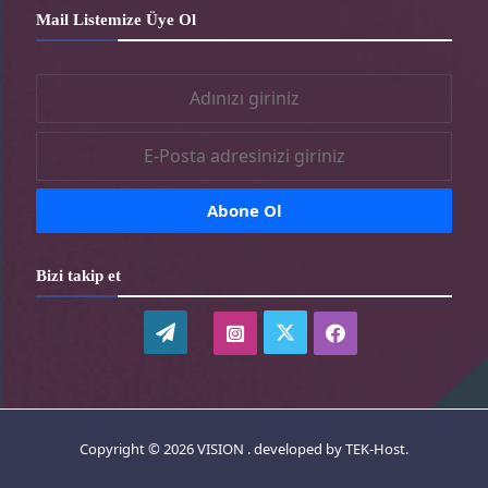
Mail Listemize Üye Ol
r
-
t
t
r
r
Bizi takip et
WordPress
twitter-
instagram-
facebook-
tr
tr
tr
Copyright © 2026 VISION . developed by
TEK-Host
.