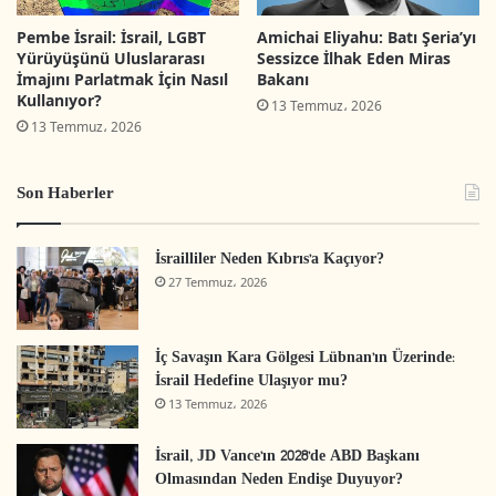
Netanyahu’nun El buraq meydanında kadınlara
Pembe İsrail: İsrail, LGBT
Amichai Eliyahu: Batı Şeria’yı
erkeklerle birlikte salat etmelerine izin vermesi
Yürüyüşünü Uluslararası
Sessizce İlhak Eden Miras
de çok tartışma yarattı.
İmajını Parlatmak İçin Nasıl
Bakanı
Kullanıyor?
13 Temmuz، 2026
13 Temmuz، 2026
Tel Aviv operasyonu
Son Haberler
Neşet Melhem’in gerçekleştirdiği Tel Aviv eylemi
ve bunun sonuçları 2016 yılı başındaki Ocak
İsrailliler Neden Kıbrıs’a Kaçıyor?
ayında İsrail gündemini meşgul eden en önemli
27 Temmuz، 2026
olay olmuştur. İşgal altındaki topraklarda Filistin
asıllı olan Melhem Wadi Ara’da ikamet ediyordu.
İç Savaşın Kara Gölgesi Lübnan’ın Üzerinde:
İsrail vatandaşı olan Babası 30 yıl orduda görev
İsrail Hedefine Ulaşıyor mu?
yapmıştır. Bu olay, İsrail siyasi partilerinde büyük
13 Temmuz، 2026
tartışmalara yol açmıştır. İsrail içindeki
İsrail, JD Vance’ın 2028’de ABD Başkanı
Filistinlere karşı denetimlerin sıklaştırılması
Olmasından Neden Endişe Duyuyor?