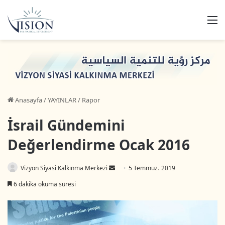
M
Anasayfa
/
YAYINLAR
/
Rapor
İsrail Gündemini
Değerlendirme Ocak 2016
Vizyon Siyasi Kalkınma Merkezi
B
5 Temmuz، 2019
i
6 dakika okuma süresi
r
e
-