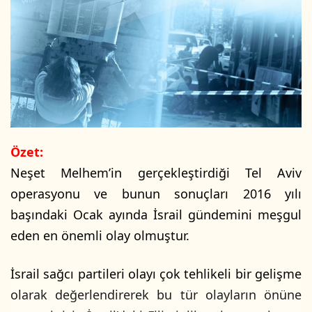
p
o
s
t
a
g
ö
n
d
Özet:
e
Neşet Melhem’in gerçekleştirdiği Tel Aviv
r
m
operasyonu ve bunun sonuçları 2016 yılı
e
başındaki Ocak ayında İsrail gündemini meşgul
k
eden en önemli olay olmuştur.
İsrail sağcı partileri olayı çok tehlikeli bir gelişme
olarak değerlendirerek bu tür olayların önüne