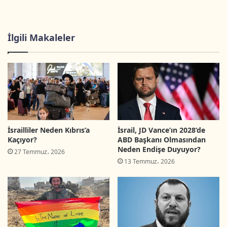
eleştirdi.
İlgili Makaleler
İsrail Eğitim bakanlığının vatandaşlık dersine
Yahudiliğin ve Siyonizm’in ilkelerinin derç
edilmesiyle ilgili devam eden protestolar da
diğer bir gündem konusuydu.
İsrail toplumunda sınıflar arasında zengin ile
fakir arasındaki uçurumunun artması ve gelir
İsrailliler Neden Kıbrıs’a
İsrail, JD Vance’ın 2028’de
Kaçıyor?
ABD Başkanı Olmasından
dağılımı konusu da bu ay gündemi meşgul eden
Neden Endişe Duyuyor?
27 Temmuz، 2026
bir madde olmuştur.
13 Temmuz، 2026
Ortodoks Yahudi cemaatleri tarafından yasak
görülmesine rağmen reformcu “Mübekki
kadınları” grubunun isteği üzerine