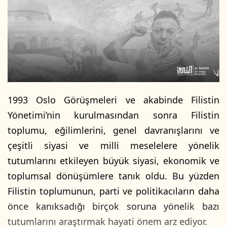
o
-
w
p
o
o
n
s
X
t
a
g
ö
1993 Oslo Görüşmeleri ve akabinde Filistin
n
Yönetimi’nin kurulmasından sonra Filistin
d
toplumu, eğilimlerini, genel davranışlarını ve
e
çeşitli siyasi ve milli meselelere yönelik
r
m
tutumlarını etkileyen büyük siyasi, ekonomik ve
e
toplumsal dönüşümlere tanık oldu. Bu yüzden
k
Filistin toplumunun, parti ve politikacıların daha
önce kanıksadığı birçok soruna yönelik bazı
tutumlarını araştırmak hayati önem arz ediyor.