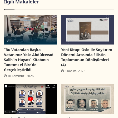
Araştırma projesi aşağıdaki ana temaları
İlgili Makaleler
kapsıyor:
Öznelerdeki dönüşümler
: Filistinli hareket
ve partiler, elitler, STK’ların yanında Filistinli
kadın ve gençlerin siyasal rolleri.
Filistin’in yapı ve kurumlarındaki
“Bu Vatandan Başka
Yeni Kitap: Oslo ile Soykırım
Vatanımız Yok: Abdülcevad
Dönemi Arasında Filistin
dönüşümler:
Filistin Yönetimi ve Filistin
Salih’in Hayatı” Kitabının
Toplumunun Dönüşümleri
Kurtuluş Örgütü’ne (FKÖ) odaklanarak.
Tanıtımı el-Bire’de
(4)
Gerçekleştirildi
3 Kasım، 2025
Direniş araçlarındaki dönüşümler:
Temelde
10 Temmuz، 2026
mobilizasyon platformlarında ve Filistin
direnişiyle onu destekleyen sosyal taban
arasındaki ilişkilerdeki dönüşümler.
Kimlik, hafıza ve ulusal kültürdeki
dönüşümler:
Bu tema dönüşen Filistinli