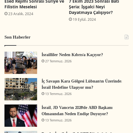
Esed Rejimi Sonrası Suriye ve
7 Ekim 2023 Sonrası Batı
kimliğinin medya, okul müfredatları ile
Filistin Meselesi
Şeria: İşgalci Neyi
Dayatmaya Çalışıyor?
kültürel ve ulusal mobilizasyon araç ve
23 Aralık، 2024
19 Eylül، 2024
platformlarında nasıl gösterildiğine
odaklanıyor. Ayrıca Filistin anlatısı ve kültürel
Son Haberler
söylem politikalarındaki dönüşümleri de
içeriyor.
İsrailliler Neden Kıbrıs’a Kaçıyor?
Filistin toplumundaki ekonomik
27 Temmuz، 2026
dönüşümler:
Filistin ekonomisinin (tarım,
ticaret, sanayi ve hizmet sektörleri) yapısı ve
İç Savaşın Kara Gölgesi Lübnan’ın Üzerinde:
işgalci devlet İsrail ile ilişkilerindeki
İsrail Hedefine Ulaşıyor mu?
13 Temmuz، 2026
dönüşümleri araştırma.
Uluslararası ve bölgesel dönüşümler ve
İsrail, JD Vance’ın 2028’de ABD Başkanı
Olmasından Neden Endişe Duyuyor?
bunların Filistin toplumuna etkisi.
13 Temmuz، 2026
Faaliyet ve Yayınlar