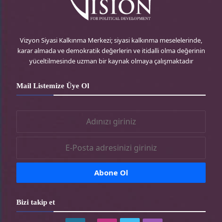
akademisyen ve siyasetçiyle araştırmanın
r
e
g
o
bulgularını tartışmak üzere düzenlenecek bir
e
r
r
o
konferansla tamamlanacak.
Vizyon Siyasi Kalkınma Merkezi; siyasi kalkınma meselelerinde,
karar almada ve demokratik değerlerin ve itidalli olma değerinin
s
-
a
k
yüceltilmesinde uzman bir kaynak olmaya çalışmaktadır
etkinlik
s
t
m
-
Mail Listemize Üye Ol
r
-
t
t
r
r
Bizi takip et