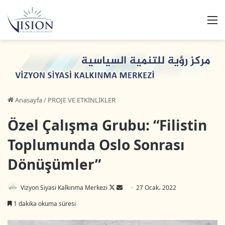
M
Anasayfa
/
PROJE VE ETKİNLİKLER
Özel Çalışma Grubu: “Filistin
Toplumunda Oslo Sonrası
Dönüşümler”
Vizyon Siyasi Kalkınma Merkezi
F
B
27 Ocak، 2022
o
i
1 dakika okuma süresi
l
r
l
e