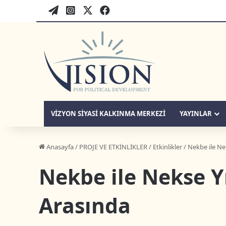
WordPress
twitter-tr
instagram-tr
facebook-tr
VIZYON SIYASI KALKINMA MERKEZI
YAYINLAR
Anasayfa
/
PROJE VE ETKİNLİKLER
/
Etkinlikler
/
Nekbe ile Ne
Nekbe ile Nekse Y
Arasında