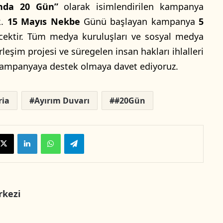
ında 20 Gün”
olarak isimlendirilen kampanya
k.
15 Mayıs Nekbe
Günü başlayan kampanya
5
ktir. Tüm medya kuruluşları ve sosyal medya
erleşim projesi ve süregelen insan hakları ihlalleri
kampanyaya destek olmaya davet ediyoruz.
ria
Ayırım Duvarı
#20Gün
X
LinkedIn
WhatsApp
Telegram
rkezi