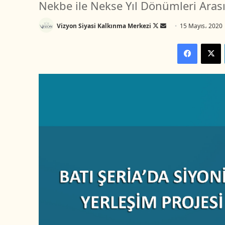
Nekbe ile Nekse Yıl Dönümleri Ara
Vizyon Siyasi Kalkınma Merkezi
F
B
15 Mayıs، 2020
o
i
Facebook
X
l
r
l
e
o
-
w
p
o
o
n
s
X
t
a
g
ö
n
d
e
r
m