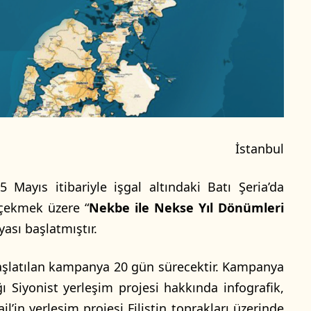
İstanbul
Mayıs itibariyle işgal altındaki Batı Şeria’da
t çekmek üzere “
Nekbe ile Nekse Yıl Dönümleri
ası başlatmıştır.
şlatılan kampanya 20 gün sürecektir. Kampanya
ğı Siyonist yerleşim projesi hakkında infografik,
ail’in yerleşim projesi Filistin toprakları üzerinde