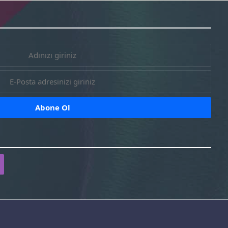
r-
facebook-
tr