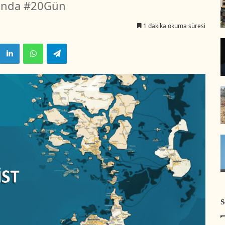
sında #20Gün
1 dakika okuma süresi
LinkedIn
WhatsApp
Telegram
S