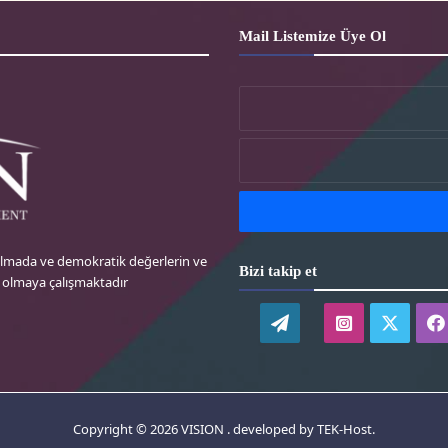
Mail Listemize Üye Ol
 almada ve demokratik değerlerin ve
Bizi takip et
k olmaya çalışmaktadır
WordPress
instagram-
twitte
tr
tr
Copyright © 2026 VISION . developed by
TEK-Host
.