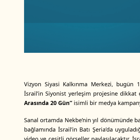
e
k
Vizyon Siyasi Kalkınma Merkezi, bugün 15 
İsrail’in Siyonist yerleşim projesine dikka
Arasında 20 Gün”
isimli bir medya kampany
Sanal ortamda Nekbe’nin yıl dönümünde ba
bağlamında İsrail’in Batı Şeria’da uyguladı
video ve çeşitli görseller paylaşılacaktır. İsr