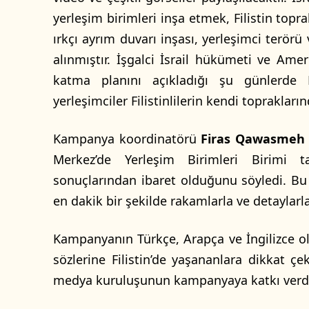
yerleşim birimleri inşa etmek, Filistin top
ırkçı ayrım duvarı inşası, yerleşimci terör
alınmıştır. İşgalci İsrail hükümeti ve Amer
katma planını açıkladığı şu günlerde B
yerleşimciler Filistinlilerin kendi topraklar
Kampanya koordinatörü
Firas Qawasmeh
Merkez’de Yerleşim Birimleri Birimi ta
sonuçlarından ibaret olduğunu söyledi. Bu b
en dakik bir şekilde rakamlarla ve detaylarl
Kampanyanın Türkçe, Arapça ve İngilizce o
sözlerine Filistin’de yaşananlara dikkat ç
medya kuruluşunun kampanyaya katkı verdiğ