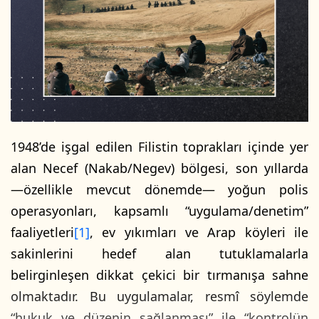
p
o
s
t
a
g
ö
n
d
1948’de işgal edilen Filistin toprakları içinde yer
e
alan Necef (Nakab/Negev) bölgesi, son yıllarda
r
—özellikle mevcut dönemde— yoğun polis
m
operasyonları, kapsamlı “uygulama/denetim”
e
k
faaliyetleri
[1]
, ev yıkımları ve Arap köyleri ile
sakinlerini hedef alan tutuklamalarla
belirginleşen dikkat çekici bir tırmanışa sahne
olmaktadır. Bu uygulamalar, resmî söylemde
“hukuk ve düzenin sağlanması” ile “kontrolün