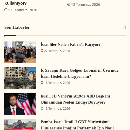
Kullanıyor?
13 Temmuz، 2026
açıklanmış; ancak ölümcül güç kullanımını haklı
13 Temmuz، 2026
kılacak acil ve doğrudan bir tehlike ortaya
konmamıştır. Bu vaka, hukukî–güvenlikçi
Son Haberler
denetim mekanizmalarının nasıl işlediğini ve
Necef halkının temel hakları üzerindeki
İsrailliler Neden Kıbrıs’a Kaçıyor?
doğrudan sonuçlarını görünür kılan açıklayıcı bir
27 Temmuz، 2026
örnek niteliği taşımaktadır.
İç Savaşın Kara Gölgesi Lübnan’ın Üzerinde:
Necef ’te Tarihsel ve Siyasal
İsrail Hedefine Ulaşıyor mu?
13 Temmuz، 2026
Süreklilik: Nekbe’den Zorlayıcı
Hukuk Politikalarına
İsrail, JD Vance’ın 2028’de ABD Başkanı
Olmasından Neden Endişe Duyuyor?
(Enforcement)
13 Temmuz، 2026
Necef (Nakab) bölgesi, 1948’den bu yana; toprak
Pembe İsrail: İsrail, LGBT Yürüyüşünü
Uluslararası İmajını Parlatmak İçin Nasıl