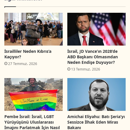
“düzenin sağlanması” gibi kavramlar, taşıdıkları
siyasal işlevleri perdeleyen açıklayıcı çerçeveler
olarak kullanılmaktadır. Bu durum, mevcut
tırmanışın; Nekbe’den bu yana süregelen tarihsel
bağlam, devam eden halk hareketleri ve
güvenlik, kalkınma ile yerleşim politikalarını
İsrailliler Neden Kıbrıs’a
İsrail, JD Vance’ın 2028’de
Kaçıyor?
ABD Başkanı Olmasından
birbirine bağlayan siyasal-güvenlik söylemi
Neden Endişe Duyuyor?
27 Temmuz، 2026
içinde eleştirel bir okumaya tabi tutulmasını
13 Temmuz، 2026
gerekli kılmaktadır.
Bu bağlamda, Necef’te yürütülen bir güvenlik
faaliyeti sırasında İsrail polisi tarafından
vurularak öldürülen Muhammed Hüseyin et-
Pembe İsrail: İsrail, LGBT
Amichai Eliyahu: Batı Şeria’yı
Tarabin vakası, çarpıcı bir örnek teşkil
Yürüyüşünü Uluslararası
Sessizce İlhak Eden Miras
etmektedir. Olay, “güvenlik şüphesi” gerekçesiyle
İmajını Parlatmak İçin Nasıl
Bakanı