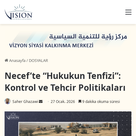
M
Anasayfa
/
DOSYALAR
Necef’te “Hukukun Tenfizi”:
Kontrol ve Tehcir Politikaları
Saher Ghazawi
B
27 Ocak، 2026
9 dakika okuma süresi
i
r
e
-