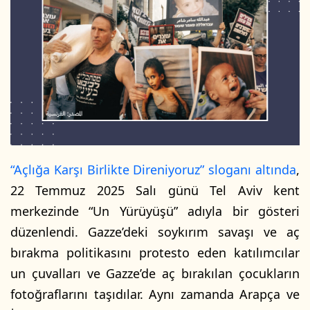
-
p
o
s
t
a
g
ö
n
d
“Açlığa Karşı Birlikte Direniyoruz” sloganı altında
,
e
22 Temmuz 2025 Salı günü Tel Aviv kent
r
merkezinde “Un Yürüyüşü” adıyla bir gösteri
m
düzenlendi. Gazze’deki soykırım savaşı ve aç
e
k
bırakma politikasını protesto eden katılımcılar
un çuvalları ve Gazze’de aç bırakılan çocukların
fotoğraflarını taşıdılar. Aynı zamanda Arapça ve