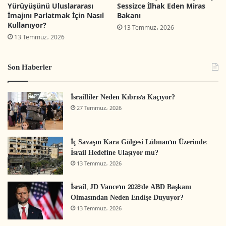
Yürüyüşünü Uluslararası
Sessizce İlhak Eden Miras
Arap toplumlarında savaşa ve aç bırakma
İmajını Parlatmak İçin Nasıl
Bakanı
Kullanıyor?
politikasına karşı daha geniş kitle hareketlerinin
13 Temmuz، 2026
13 Temmuz، 2026
oluşmasına kapı aralayacaktır.
Son Haberler
Özellikle de yaklaşık 22 aydır Gazze’de
yaşananlara karşı Arap–İslam dünyasının adeta
İsrailliler Neden Kıbrıs’a Kaçıyor?
ihanet boyutundaki sessizliğini ve acziyetini
27 Temmuz، 2026
düşündüğümüzde, Tel Aviv’deki Un Yürüyüşü
uluslararası ve yerel kamuoyunun dikkatini
İç Savaşın Kara Gölgesi Lübnan’ın Üzerinde:
çekmiş ve medya gündemine oturmuştur. Bu
İsrail Hedefine Ulaşıyor mu?
gösteri, İsrail kamuoyunda savaş karşıtı duruşun
13 Temmuz، 2026
seyrinde bir dönüm noktası olup “İsrailli esirleri
İsrail, JD Vance’ın 2028’de ABD Başkanı
kurtarma” söyleminden “savaşın bitirilmesi
Olmasından Neden Endişe Duyuyor?
gerektiği” söylemine doğru dönüşün bir
13 Temmuz، 2026
simgesidir.