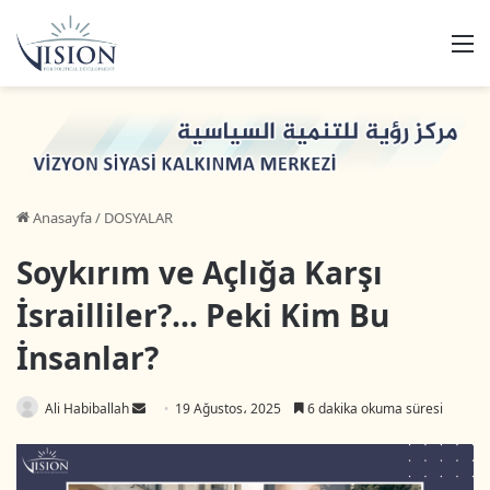
M
Anasayfa
/
DOSYALAR
Soykırım ve Açlığa Karşı
İsrailliler?… Peki Kim Bu
İnsanlar?
Ali Habiballah
B
19 Ağustos، 2025
6 dakika okuma süresi
i
r
e