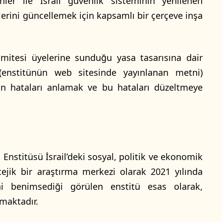
nler ile İsrail güvenlik sisteminin yenilenen
jilerini güncellemek için kapsamlı bir çerçeve inşa
omitesi üyelerine sunduğu yasa tasarısına dair
enstitünün web sitesinde yayınlanan metni)
an hataları anlamak ve bu hataları düzeltmeye
ı Enstitüsü İsrail’deki sosyal, politik ve ekonomik
tejik bir araştırma merkezi olarak 2021 yılında
rini benimsediği görülen enstitü esas olarak,
maktadır.