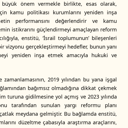
e büyük önem vermekle birlikte, esas olarak,
için kamu politikası kurumlarını yeniden inşa
etin performansını değerlendirir ve kamu
stemin istikrarını güçlendirmeyi amaçlayan reform
lığıyla, enstitü, ‘İsrail toplumunun’ bileşenleri
 bir vizyonu gerçekleştirmeyi hedefler, bunun yanı
şmeyi yeniden inşa etmek amacıyla hukuki ve
ve zamanlamasının, 2019 yılından bu yana işgal
 bağlamından bağımsız olmadığına dikkat çekmek
çim turuna gidilmesine yol açmış ve 2023 yılında
yonu tarafından sunulan yargı reformu planı
l çatlak meydana gelmiştir. Bu bağlamda enstitü,
mlarını düzeltme çabasıyla araştırma araçlarını,