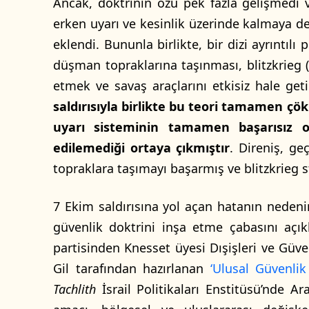
Ancak, doktrinin özü pek fazla gelişmedi v
erken uyarı ve kesinlik üzerinde kalmaya d
eklendi. Bununla birlikte, bir dizi ayrıntılı 
düşman topraklarına taşınması, blitzkrieg 
etmek ve savaş araçlarını etkisiz hale getir
saldırısıyla birlikte bu teori tamamen ç
uyarı sisteminin tamamen başarısız 
edilemediği ortaya çıkmıştır
. Direniş, ge
topraklara taşımayı başarmış ve blitzkrieg stra
7 Ekim saldırısına yol açan hatanın nedenin
güvenlik doktrini inşa etme çabasını açı
partisinden Knesset üyesi Dışişleri ve Güven
Gil tarafından hazırlanan
‘Ulusal Güvenlik 
Tachlith
İsrail Politikaları Enstitüsü’nde A