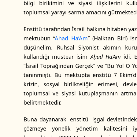
bilgi birikimini ve siyasi ilişkilerini k
toplumsal yarayı sarma amacını gütmektedi
Enstitü tarafından İsrail halkına hitaben ya
mektubun “
Aḥad Ha’Am
” (Halktan Biri) i
düşünelim. Ruhsal Siyonist akımın kuru
kullandığı müstear isim
Aḥad Ha’Am
idi. 
“İsrail Toprağından Gerçek” ve “Bu Yol O Yo
tanınmıştı. Bu mektupta enstitü 7 Ekim’d
krizin, sosyal birlikteliğin erimesi, d
toplumsal ve siyasi kutuplaşmanın artmas
belirtmektedir.
Buna dayanarak, enstitü, işgal devletindeki
çözmeye yönelik yönetim kalitesini iyi