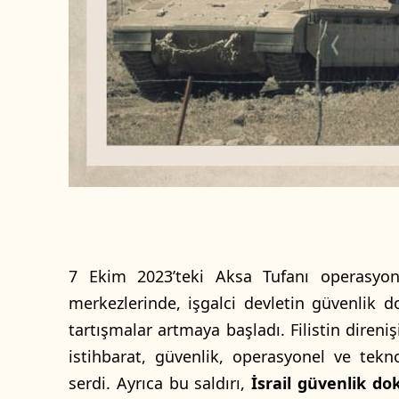
r
m
e
k
7 Ekim 2023’teki Aksa Tufanı operasyonu
merkezlerinde, işgalci devletin güvenlik 
tartışmalar artmaya başladı. Filistin direnişi
istihbarat, güvenlik, operasyonel ve tekno
serdi. Ayrıca bu saldırı,
İsrail güvenlik do