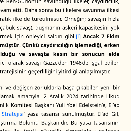
e Ben-Gurion’un savunduğu ilkeler, caydırıcılık,
evam etti. Daha sonra bu ilkelere savunma ilkesi
pratik ilke de türetilmiştir. Örneğin; savaşın hızla
(çabuk savaş), düşmanın askeri kapasitesini yok
mek için önleyici saldırı gibi.
[i]
Ancak 7 Ekim
ökmüştür
.
Çünkü caydırıcılığın işlemediği, erken
olduğu ve savaşta kesin bir sonucun elde
çici olarak savaşı Gazze’den 1948’de işgal edilen
tejisinin geçerliliğini yitirdiği anlaşılmıştır.
i ve değişen zorluklarla başa çıkabilen yeni bir
klamak amacıyla, 2 Aralık 2024 tarihinde Likud
lik Komitesi Başkanı Yuli Yoel Edelstein’e, El’ad
Stratejisi
‘ yasa tasarısı sunulmuştur. El’ad Gil,
raştırma Bölümü Başkanıdır. Bu yasa tasarısının