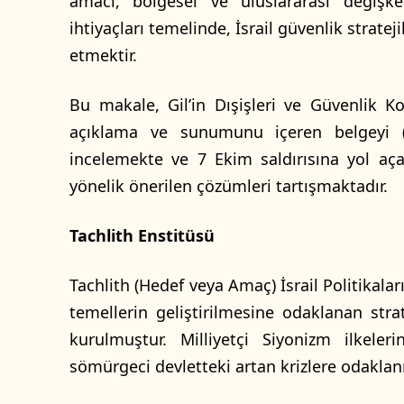
amacı, bölgesel ve uluslararası değişke
ihtiyaçları temelinde, İsrail güvenlik strate
etmektir.
Bu makale, Gil’in Dışişleri ve Güvenlik K
açıklama ve sunumunu içeren belgeyi (
incelemekte ve 7 Ekim saldırısına yol aç
yönelik önerilen çözümleri tartışmaktadır.
Tachlith Enstitüsü
Tachlith (Hedef veya Amaç) İsrail Politikalar
temellerin geliştirilmesine odaklanan stra
kurulmuştur. Milliyetçi Siyonizm ilkele
sömürgeci devletteki artan krizlere odaklan