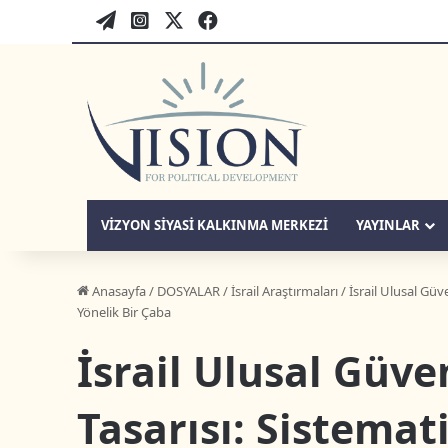
WordPress
twitter-tr
instagram-tr
facebook-tr
VIZYON SIYASI KALKINMA MERKEZI
YAYINLAR
Anasayfa
/
DOSYALAR
/
İsrail Araştırmaları
/
İsrail Ulusal Güv
Yönelik Bir Çaba
İsrail Ulusal Güven
Tasarısı: Sistema