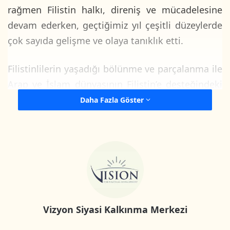
rağmen Filistin halkı, direniş ve mücadelesine
devam ederken, geçtiğimiz yıl çeşitli düzeylerde
çok sayıda gelişme ve olaya tanıklık etti.
Filistinlilerin yaşadığı bölünme ve parçalanma ile
Arap ve İslam dünyasının Filistin’e desteğindeki
açık düşüş, Filistin’deki aktif güçleri ve Filistin
Daha Fazla Göster
gençliğini işgale meydan okumaya ve onunla
kararlılıkla yüzleşmeye devam etmekten
vazgeçirmedi.
2022 yılı özellikle Batı Şeria’daki direniş
eylemlerinde benzeri görülmemiş bir gelişime
tanık olmuş, bu yıl içerisinde 1.300’den fazla
Vizyon Siyasi Kalkınma Merkezi
silahlı saldırı, araç ile ezme, bıçaklama ve