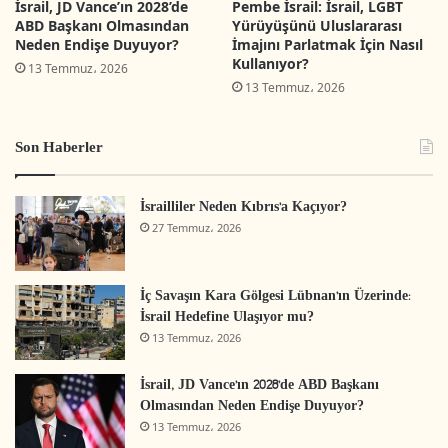
performansa ayak uyduramayan söz konusu
İsrail, JD Vance’ın 2028’de
Pembe İsrail: İsrail, LGBT
ABD Başkanı Olmasından
Yürüyüşünü Uluslararası
güçlerdir. Nitekim mevcut atmosfer Filistin’deki
Neden Endişe Duyuyor?
İmajını Parlatmak İçin Nasıl
Kullanıyor?
ayrışmanın boyutunu gözler önüne sermekte,
13 Temmuz، 2026
13 Temmuz، 2026
Filistin yönetiminin ve birçok oluşumunun
gerçeklikten nasıl koptuğunu, gerçekliğe ayak
Son Haberler
uyduramadığını ve gerçeklikle yapıcı bir şekilde
etkileşime giremediğini göstermektedir.
İsrailliler Neden Kıbrıs’a Kaçıyor?
27 Temmuz، 2026
Bu durum akıllara Filistin halkının ve milli
mücadelesinin yıllarca maruz kaldığı ve hala da
İç Savaşın Kara Gölgesi Lübnan’ın Üzerinde:
maruz kalmaya devam ettiği tarihi krizi
İsrail Hedefine Ulaşıyor mu?
getirmektedir. Zira halk mücadelesi ve direnişin
13 Temmuz، 2026
gösterdiği performans ile siyasi güçlerin
İsrail, JD Vance’ın 2028’de ABD Başkanı
performansı ve bu güçlerin mücadeleye,
Olmasından Neden Endişe Duyuyor?
Filistin’in haklarının kazanılmasına yatırım yapma
13 Temmuz، 2026