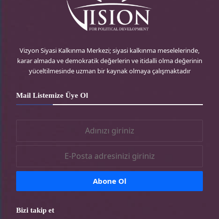
kalmasına yol açmıştır.
Yerinde sayma, asgari düzeyde dahi olsa
Filistin içindeki çıkmazdan kurtulma ve
Vizyon Siyasi Kalkınma Merkezi; siyasi kalkınma meselelerinde,
bölünmeyi sona erdirme konusundaki
karar almada ve demokratik değerlerin ve itidalli olma değerinin
yüceltilmesinde uzman bir kaynak olmaya çalışmaktadır
başarısızlık. Cezayir’de ulusal diyalog için
defalarca yapılan toplantılara rağmen,
Mail Listemize Üye Ol
herkes sürecin ciddi olmadığının ve bir
sonuç vermeyeceğinin farkındaydı. Çünkü bu
toplantılar herhangi bir karşılıklı anlaşma
veya anlayışa dayanmamakta, bilakis Filistin
davasına karşı hala olumlu tutumlar
benimseyen bir Arap ülkesinin siyasi
nezaketi bağlamında gerçekleşmekteydi.
İşgal rejimiyle çatışmaları yönetmede kimi
Bizi takip et