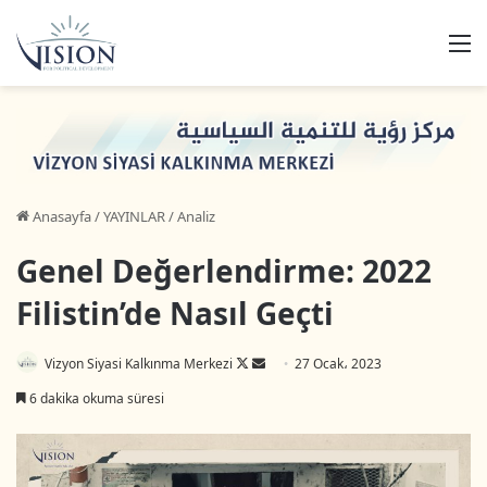
M
Anasayfa
/
YAYINLAR
/
Analiz
Genel Değerlendirme: 2022
Filistin’de Nasıl Geçti
Follow
Bir
Vizyon Siyasi Kalkınma Merkezi
27 Ocak، 2023
on
e-
6 dakika okuma süresi
X
posta
göndermek