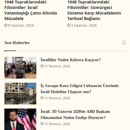
1948 Topraklarındaki
1948 Topraklarındaki
meselenin mercek altına alınmasına yardımcı
Filistinliler: İsrail
Filistinliler: Sömürgeci
Vatandaşlığı Çatısı Altında
Sisteme Karşı Mücadelenin
olacaktır.
Mücadele
Tarihsel Bağlamı
8 Haziran، 2026
3 Haziran، 2026
Silahlı mücadele yoluyla kendi kaderini tayin
etme
Son Haberler
El-Fetih liderliğindeki Filistin Kurtuluş Örgütü
İsrailliler Neden Kıbrıs’a Kaçıyor?
(FKÖ), o dönemde yaşanan bölgesel
27 Temmuz، 2026
dönüşümlerin bir sonucu olarak, üzerine
kurulduğu ilkelerin çoğundan taviz verebileceğini
İç Savaşın Kara Gölgesi Lübnan’ın Üzerinde:
göstermişti. Bunun sebebi; uluslararası tanınma
İsrail Hedefine Ulaşıyor mu?
13 Temmuz، 2026
hedefine ulaşmak, Filistin halkını temsil
meşruiyetine zarar vermemek ve ABD ile bir
İsrail, JD Vance’ın 2028’de ABD Başkanı
iletişim mekanizması oluşturmaya çalışmaktı.
Olmasından Neden Endişe Duyuyor?
13 Temmuz، 2026
FKÖ’nün 1970’te Ürdün’deki tabanını kaybetmesi