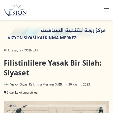
M
Anasayfa
/
YAYINLAR
Filistinlilere Yasak Bir Silah:
Siyaset
Follow
Bir
Vizyon Siyasi Kalkınma Merkezi
30 Kasım، 2023
on
e-
6 dakika okuma süresi
X
posta
göndermek