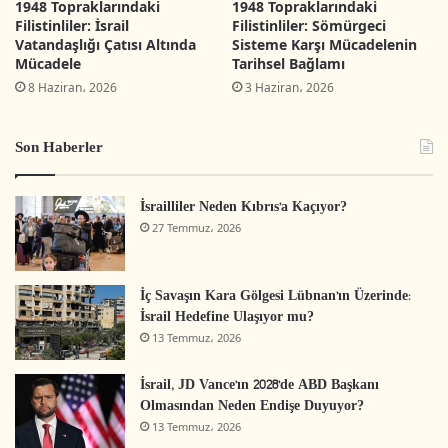
1948 Topraklarındaki
1948 Topraklarındaki
kesimlerden seçkin isimlerin tecrübeleri ve
Filistinliler: İsrail
Filistinliler: Sömürgeci
tutumlarının önemli yönleri aktarılabilecek, tüm
Vatandaşlığı Çatısı Altında
Sisteme Karşı Mücadelenin
Mücadele
Tarihsel Bağlamı
okuyuculara ve siyaseti takip edenlere toplumun
8 Haziran، 2026
3 Haziran، 2026
meselelerinin içerisinde yer alan şahsiyetler
tanıtılabilecektir. Nitekim her Filistinli, gündelik
Son Haberler
hayatının gidişatını, hatta bazı durumlarda
geleceği ve akıbetini etkileyen bu seçkin isimlere
İsrailliler Neden Kıbrıs’a Kaçıyor?
dair asgari düzeyde de olsa bilgi sahibi olmak
27 Temmuz، 2026
durumundadır. Aynı şekilde bu seçkinlerin hayat
hikayelerinin en temel düzeyde de olsa yazıya
İç Savaşın Kara Gölgesi Lübnan’ın Üzerinde:
geçirilme hakları vardır. Aksi takdirde
İsrail Hedefine Ulaşıyor mu?
13 Temmuz، 2026
gösterdikleri çabalar oynamış oldukları roller,
gizli kalacak yahut çağdaşı olanlar veya
İsrail, JD Vance’ın 2028’de ABD Başkanı
kendileriyle çalışmış olan belirli kişilerin
Olmasından Neden Endişe Duyuyor?
13 Temmuz، 2026
hatıralarında yer almaktan öteye gitmeyecektir.