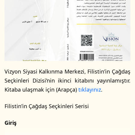
w
p
o
o
n
s
X
t
a
g
ö
n
d
e
Vizyon Siyasi Kalkınma Merkezi, Filistin’in Çağdaş
r
Seçkinleri Dizisi’nin ikinci kitabını yayınlamıştır.
m
Kitaba ulaşmak için (Arapça)
tıklayınız
.
e
k
Filistin’in Çağdaş Seçkinleri Serisi
Giriş