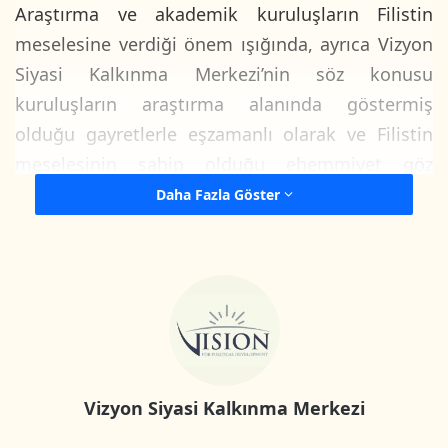
Araştırma ve akademik kuruluşların Filistin
meselesine verdiği önem ışığında, ayrıca Vizyon
Siyasi Kalkınma Merkezi’nin söz konusu
kuruluşların araştırma alanında göstermiş
olduğu gayretlerle eşzamanlı olarak ve Filistin
meselesinin sahip olduğu ehemmiyet göz
önünde bulundurularak, Merkez bünyesindeki bir
Daha Fazla Göster
ekip üzerinde yoğunlaşmak amacıyla belirli konu
ve meseleleri seçerek, Filistinli ve Arap
okuyuculara bu meseleleri anlatmak için
çalışmaya başlamıştır. Bu noktadan hareketle,
Filistin meselesine ilişkin siyasi gelişmeler,
yerleşim meseleleri, ırkçı ayrım duvarı, “İsrail”e
ilişkin meseleler ve Filistinle ilgili diğer bazı
Vizyon Siyasi Kalkınma Merkezi
konuların takibine önem gösterilmiştir. Bunlara