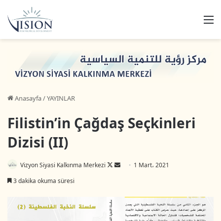
M
Anasayfa
/
YAYINLAR
Filistin’in Çağdaş Seçkinleri
Dizisi (II)
Vizyon Siyasi Kalkınma Merkezi
F
B
1 Mart، 2021
o
i
3 dakika okuma süresi
l
r
l
e
o
-