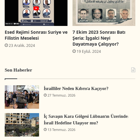
İHH Dış İlişkiler Birimi – Ortadoğu ve Kuzey
Afrika masasından Talha KESKİN, MEMURSEN –
Uluslararası İlişkiler Danışmanı Osman
Esed Rejimi Sonrası Suriye ve
7 Ekim 2023 Sonrası Batı
TİMURTAŞ, HAK-İŞ Konfederasyonu İSG Komite
Filistin Meselesi
Şeria: İşgalci Neyi
Başkanı ve Hukuk Müşaviri Av. Buğrahan BİLGİN,
Dayatmaya Çalışıyor?
23 Aralık، 2024
MAZLUMDER Yönetim Kurulu Üyesi İbrahim
19 Eylül، 2024
CANER, İstanbul Üniversitesi Sosyoloji
Son Haberler
Bölümünden Doç. Dr. Yusuf ADIGÜZEL ve Yrd.
Doç. Dr. Murat ŞENTÜRK, KMÜ Siyaset Bilimi ve
İsrailliler Neden Kıbrıs’a Kaçıyor?
Uluslararası İlişkiler Bölüm Başkanı Yrd. Doç. Dr.
27 Temmuz، 2026
Yusuf SAYIN, IDSB (İslam Dünyası STK'lar Birliği)
Kurumsal İletişim Koordinatörü Adil
İç Savaşın Kara Gölgesi Lübnan’ın Üzerinde:
YARANGÜMELİ, HAK-İŞ/HİZMET-İŞ Sendikası
İsrail Hedefine Ulaşıyor mu?
Basın Müşaviri Sami SANDAL, Filistin Meslek
13 Temmuz، 2026
Sendikaları Uluslararası Oluşumu Genel Sekreteri