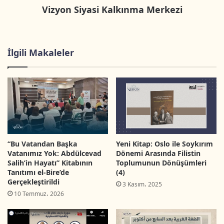
Vizyon Siyasi Kalkınma Merkezi
olması hasebiyle sendikaların önemini
konuşmak ve rollerini kısıtlamanın risklerini
ortaya çıkarmak, sendikaların siyasal yaşamdaki
İlgili Makaleler
rollerini artırma imkânlarını araştırmak ve
sendikalar nasıl daha etkin hale getirilebilir
sorusuna cevap aramak toplantının ikinci ana
teması idi.
Vizyon Siyasi Kalkınma Merkezi Genel Müdürü Dr.
Ahmet ATAWNA'nın karşılama konuşmasıyla
“Bu Vatandan Başka
Yeni Kitap: Oslo ile Soykırım
Vatanımız Yok: Abdülcevad
Dönemi Arasında Filistin
başlayan toplantıda Merkez, öncelikle
Salih’in Hayatı” Kitabının
Toplumunun Dönüşümleri
Tanıtımı el-Bire’de
(4)
katılımcılara Filistin Sivil Toplum yapısı ve
Gerçekleştirildi
3 Kasım، 2025
yaşadığı sorunlar hakkında kısa bir bilgilendirme
10 Temmuz، 2026
sunumu yaptı.