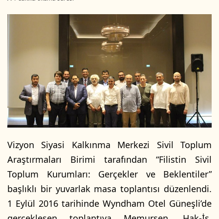
l
r
l
e
o
-
w
p
o
o
n
s
X
t
a
g
ö
n
d
Vizyon Siyasi Kalkınma Merkezi Sivil Toplum
e
Araştırmaları Birimi tarafından “Filistin Sivil
r
m
Toplum Kurumları: Gerçekler ve Beklentiler”
e
başlıklı bir yuvarlak masa toplantısı düzenlendi.
k
1 Eylül 2016 tarihinde Wyndham Otel Güneşli’de
gerçekleşen toplantıya Memursen, Hak-İş,