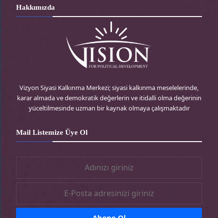
r
i
s
c
Hakkımızda
d
t
t
e
P
t
a
b
r
e
g
o
e
r
r
o
Vizyon Siyasi Kalkınma Merkezi; siyasi kalkınma meselelerinde,
karar almada ve demokratik değerlerin ve itidalli olma değerinin
s
-
a
k
yüceltilmesinde uzman bir kaynak olmaya çalışmaktadır
s
t
m
-
Mail Listemize Üye Ol
r
-
t
t
r
r