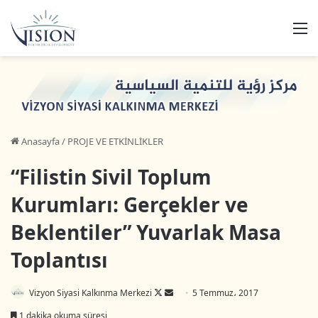
M
Anasayfa
/
PROJE VE ETKİNLİKLER
“Filistin Sivil Toplum
Kurumları: Gerçekler ve
Beklentiler” Yuvarlak Masa
Toplantısı
Vizyon Siyasi Kalkınma Merkezi
F
B
5 Temmuz، 2017
o
i
1 dakika okuma süresi