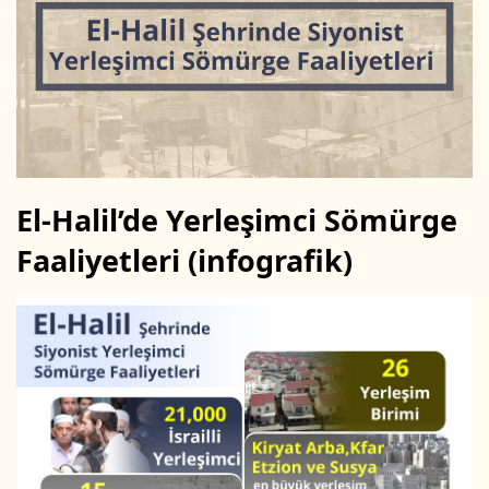
n
s
X
t
a
g
ö
n
d
e
El-Halil’de Yerleşimci Sömürge
r
Faaliyetleri (infografik
)
m
e
k