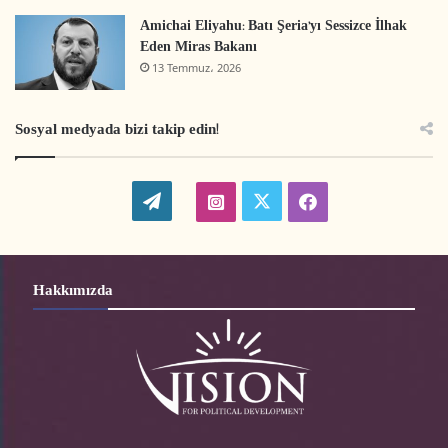
Amichai Eliyahu: Batı Şeria’yı Sessizce İlhak
hebron
el-Halil
Halilürrahman
Eden Miras Bakanı
13 Temmuz، 2026
Sosyal medyada bizi takip edin!
W
t
i
f
o
w
n
a
r
i
s
c
Hakkımızda
d
t
t
e
P
t
a
b
r
e
g
o
e
r
r
o