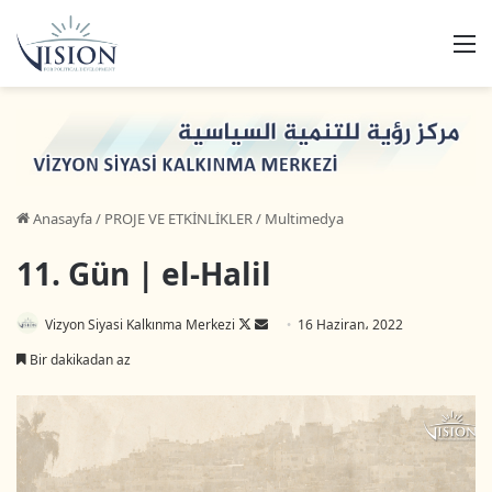
M
Anasayfa
/
PROJE VE ETKİNLİKLER
/
Multimedya
11. Gün | el-Halil
Vizyon Siyasi Kalkınma Merkezi
F
B
16 Haziran، 2022
o
i
Bir dakikadan az
l
r
l
e
o
-
w
p
o
o