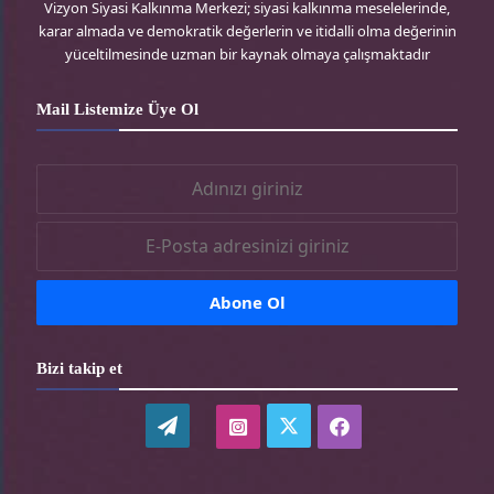
Vizyon Siyasi Kalkınma Merkezi; siyasi kalkınma meselelerinde,
karar almada ve demokratik değerlerin ve itidalli olma değerinin
s
-
a
k
yüceltilmesinde uzman bir kaynak olmaya çalışmaktadır
s
t
m
-
Mail Listemize Üye Ol
r
-
t
t
r
r
Bizi takip et
WordPress
twitter-
instagram-
facebook-
tr
tr
tr