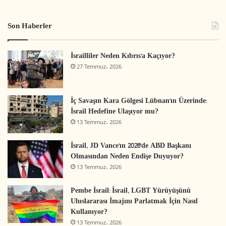
El-Halil
’de Yerleşimci Sömürge
Son Haberler
Faaliyetleri (
video
)
İsrailliler Neden Kıbrıs’a Kaçıyor?
27 Temmuz، 2026
İç Savaşın Kara Gölgesi Lübnan’ın Üzerinde:
İsrail Hedefine Ulaşıyor mu?
13 Temmuz، 2026
İsrail, JD Vance’ın 2028’de ABD Başkanı
Olmasından Neden Endişe Duyuyor?
13 Temmuz، 2026
Pembe İsrail: İsrail, LGBT Yürüyüşünü
BatıŞeria’da_İsrail_Sömürgeciliği
Uluslararası İmajını Parlatmak İçin Nasıl
Kullanıyor?
BatıŞeriadaİsrailSömürgeciliği
elhalil
13 Temmuz، 2026