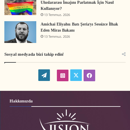
Uluslararası İmajını Parlatmak İçin Nasıl
Kullanıyor?
13 Temmuz، 2026
Amichai Eliyahu: Batı Şeria’yı Sessizce İlhak
Eden Miras Bakanı
13 Temmuz، 2026
Sosyal medyada bizi takip edin!
W
t
i
f
o
w
n
a
r
i
s
c
Hakkımızda
d
t
t
e
P
t
a
b