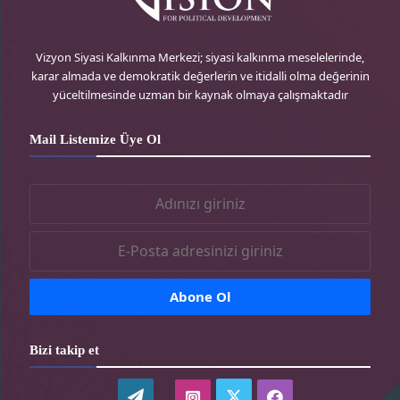
r
e
g
o
e
r
r
o
Vizyon Siyasi Kalkınma Merkezi; siyasi kalkınma meselelerinde,
karar almada ve demokratik değerlerin ve itidalli olma değerinin
s
-
a
k
yüceltilmesinde uzman bir kaynak olmaya çalışmaktadır
s
t
m
-
Mail Listemize Üye Ol
r
-
t
t
r
r
Bizi takip et
WordPress
twitter-
instagram-
facebook-