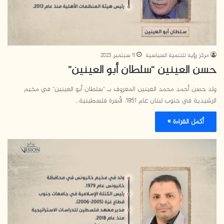
مركز رؤية للتنمية السياسية
11 سبتمبر، 2023
حسن العينين “سلطان أبو العينين”
ولد حسن أحمد محمد العينين المعروف بـ “سلطان أبو العينين” في مخيم
الرشيدية في جنوب لبنان عام 1951، لأسرة فلسطينية…
أكمل القراءة »