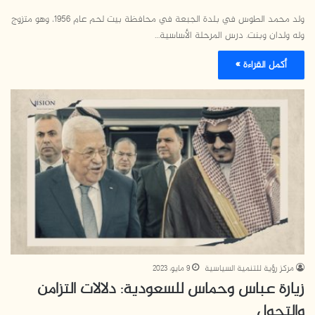
ولد محمد الطوس في بلدة الجبعة في محافظة بيت لحم عام 1956، وهو متزوج
وله ولدان وبنت. درس المرحلة الأساسية…
أكمل القراءة »
مركز رؤية للتنمية السياسية
9 مايو، 2023
زيارة عباس وحماس للسعودية: دلالات التزامن
والتحول