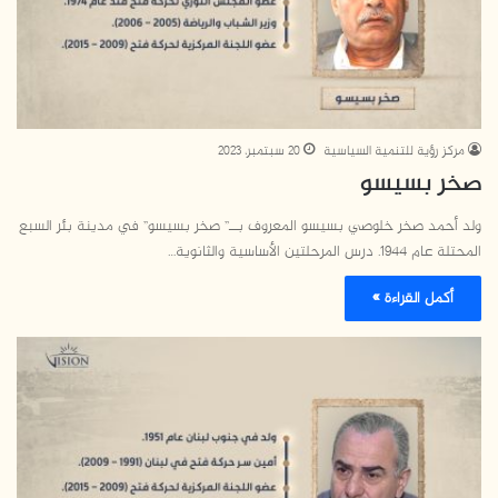
مركز رؤية للتنمية السياسية
20 سبتمبر، 2023
صخر بسيسو
ولد أحمد صخر خلوصي بسيسو المعروف بــ” صخر بسيسو” في مدينة بئر السبع
المحتلة عام 1944. درس المرحلتين الأساسية والثانوية…
أكمل القراءة »