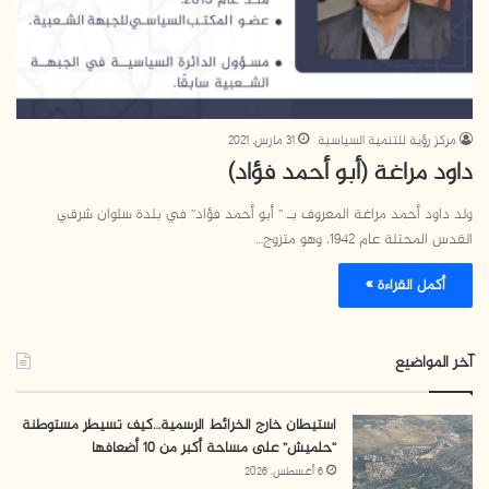
مركز رؤية للتنمية السياسية
31 مارس، 2021
داود مراغة (أبو أحمد فؤاد)
ولد داود أحمد مراغة المعروف بـ ” أبو أحمد فؤاد” في بلدة سلوان شرقي
القدس المحتلة عام 1942، وهو متزوج…
أكمل القراءة »
آخر المواضيع
استيطان خارج الخرائط الرسمية…كيف تسيطر مستوطنة
“حلميش” على مساحة أكبر من 10 أضعافها
6 أغسطس، 2026