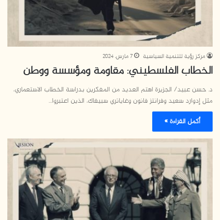
مركز رؤية للتنمية السياسية
7 مارس، 2024
الخطاب الفلسطيني: مقاومة ومؤسسة ووطن
د. حسن عبيد/ الجزيرة اهتم العديد من المفكرين بدراسة الخطاب الاستعماري،
مثل إدوارد سعيد وفرانتز فانون وغاياتري سبيفاك، الذين اعتبروا…
أكمل القراءة »