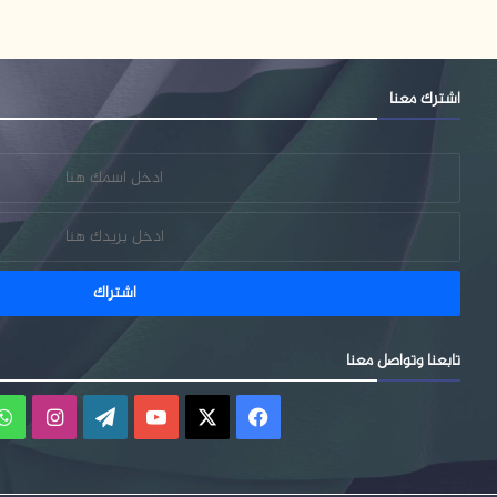
اشترك معنا
تابعنا وتواصل معنا
فيسبوك
‫X
‫YouTube
‫WordPress
انستقر