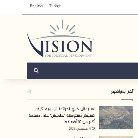
English
Türkçe
بحث عن
آخر المواضيع
استيطان خارج الخرائط الرسمية…كيف
تسيطر مستوطنة “حلميش” على مساحة
أكبر من 10 أضعافها
6 أغسطس، 2026