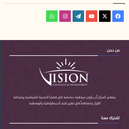
ف
ا
و
ي
X
Y
W
ن
ا
س
o
o
س
ت
ب
u
r
ت
س
من نحن
و
T
d
ق
ا
ك
u
P
ر
ب
b
r
ا
e
e
م
يسعى المركز أن يكون مرجعية مختصة في قضايا التنمية السياسية وصناعة
القرار، ومساهماً في تعزيز قيم الديمقراطية والوسطية.
s
اشترك معنا
s