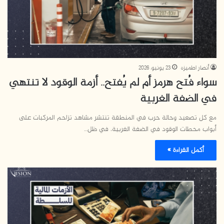
أنصار اطميزه
23 يونيو، 2026
سواء فُتح هرمز أم لم يُفتح.. أزمة الوقود لا تنتهي
في الضفة الغربية
مع كل تصعيد وحالة حرب في المنطقة تنتشر مشاهد تزاحم المركبات على
أبواب محطات الوقود في الضفة الغربية، في ظل…
أكمل القراءة »