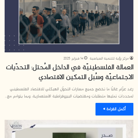
مركز رؤية للتنمية السياسية
14 فبراير، 2025
العمالة الفلسطينيّة في الداخل المُحتل: التحدّيات
الاجتماعيّة وسُبل التمكين الاقتصادي
رغد عزّام غالبُا ما تخضع جميع مسارات التحوّل الهيكلي للاقتصاد الفلسطيني
لمحددات تمليها متطلبات ومقتضيات البيروقراطية الاستعمارية، وبما يتواءم مع…
أكمل القراءة »