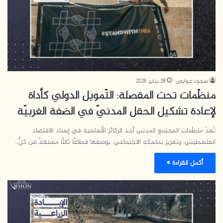
سجود عوايص
28 يناير، 2026
منظّمات تحت المقصلة: التّمويل الدولي كأداة
لإعادة تشكيل الحقل المدنيّ في الضفة الغربيّة
تُعدّ منظّمات المجتمع المدني أحد الركائز الأساسية في إسناد الاقتصاد
الفلسطيني، وتعزيز تماسكه الاجتماعي، بوصفها قطاعًا ثالثًا مستقلًا عن كلٍّ…
أكمل القراءة »