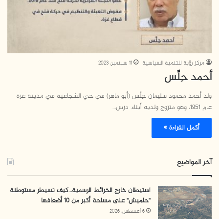
مركز رؤية للتنمية السياسية
11 سبتمبر، 2023
أحمد حِلِّس
ولد أحمد محمود سليمان حِلِّس (أبو ماهر) في حي الشجاعية في مدينة غزة
عام 1951، وهو متزوج ولديه أبناء. درس…
أكمل القراءة »
آخر المواضيع
استيطان خارج الخرائط الرسمية…كيف تسيطر مستوطنة
“حلميش” على مساحة أكبر من 10 أضعافها
6 أغسطس، 2026