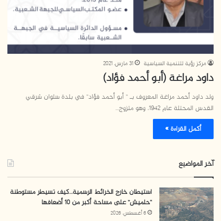
مركز رؤية للتنمية السياسية
31 مارس، 2021
داود مراغة (أبو أحمد فؤاد)
ولد داود أحمد مراغة المعروف بـ ” أبو أحمد فؤاد” في بلدة سلوان شرقي
القدس المحتلة عام 1942، وهو متزوج…
أكمل القراءة »
آخر المواضيع
استيطان خارج الخرائط الرسمية…كيف تسيطر مستوطنة
“حلميش” على مساحة أكبر من 10 أضعافها
6 أغسطس، 2026