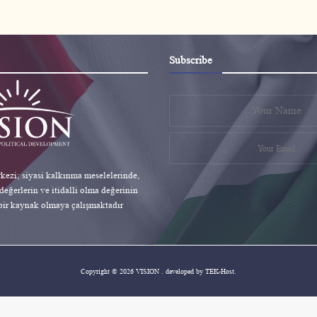
a
r
c
h
Subscribe
f
o
r
:
ezi; siyasi kalkınma meselelerinde,
eğerlerin ve itidalli olma değerinin
bir kaynak olmaya çalışmaktadır
Copyright © 2026 VISION . developed by
TEK-Host
.