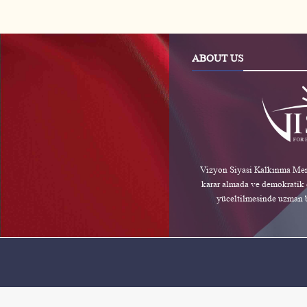
ABOUT US
Vizyon Siyasi Kalkınma Merk
karar almada ve demokratik d
yüceltilmesinde uzman 