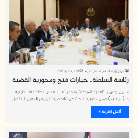
مركز رؤية للتنمية السياسية
19 ديسمبر، 2016
رئاسة السلطة.. خيارات فتح ومحورية القضية
ما بين وعي بـ "أهمية المرحلة"، وتحدياتها، تنغمس الحالة الفلسطينية
ذاتيًّا وإقليميًّا ضمن محورية البحث عن "شخصية" الرئيس المقبل، لتتكامل…
أكمل القراءة »