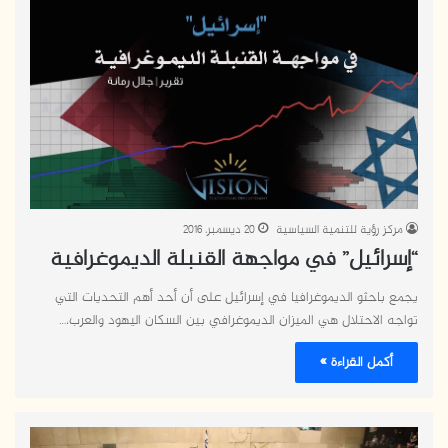
مركز رؤية للتنمية السياسية
20 ديسمبر، 2016
“إسرائيل” في مواجهة القنبلة الديموغرافية
يجمع باحثو الديموغرافيا في إسرائيل على أن أحد أهم التحديات التي
تواجه الاحتلال هي الميزان الديموغرافي بين السكان اليهود والعرب،…
أكمل القراءة »