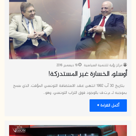
مركز رؤية للتنمية السياسية
19 ديسمبر، 2016
أوسلو، الخسارة غير المستدركة!
بتاريخ 30 آب 1992 انتهى عقد الاستضافة التونسي المؤقت، الذي سمح
بموجبه لـ م.ت.ف بالوجود فوق التراب التونسي، وهو…
أكمل القراءة »