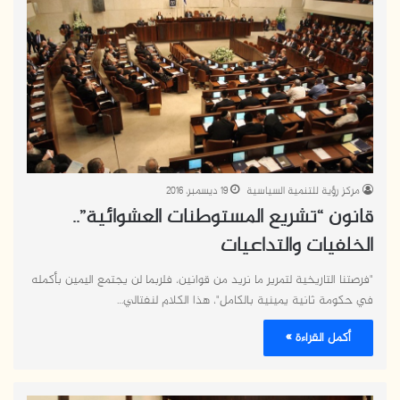
مركز رؤية للتنمية السياسية
19 ديسمبر، 2016
قانون “تشريع المستوطنات العشوائية”..
الخلفيات والتداعيات
"فرصتنا التاريخية لتمرير ما نريد من قوانين، فلربما لن يجتمع اليمين بأكمله
في حكومة ثانية يمينية بالكامل"، هذا الكلام لنفتالي…
أكمل القراءة »