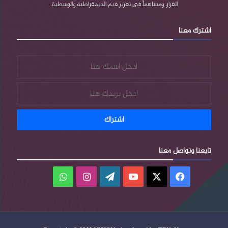
القرار، ومساهماً في تعزيز قيم الديمقراطية والوسطية.
s
اشترك معنا
s
تابعنا وتواصل معنا
فيسبوك
‫X
‫YouTube
‫WordPress
انستقرام
واتساب