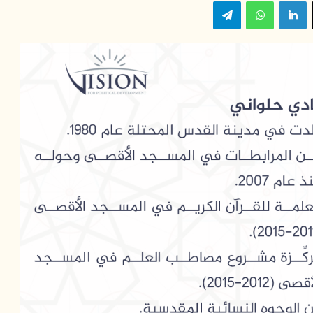
‫X
لينكدإن
واتساب
تيلقرام