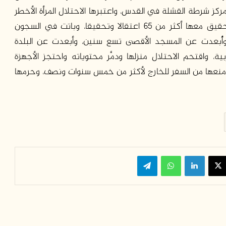
بابه واقتادوها إلى مركز شرطة القشلة في القدس، واعتبرها الاحتلال المرأة الأخطر
في القدس، وقد بلغ مجموع اعتقالاتها وجلسات التحقيق معها أكثر من 65 اعتقالا وتحقيقا، وباتت في السجون
، وأُبعدت عن المسجد الأقصى تسع سنين، وأبعدت عن البلدة
 واقتحم الاحتلال منزلها ودمَّر محتوياته واحتجز الأجهزة
الأوراق الرسمية والشهادات أكثر من 15 مرة، ومنعها من السفر للخارج لأكثر من خمس سنوات ونصف، وحرمها
‫X
لينكدإن
واتساب
تيلقرام