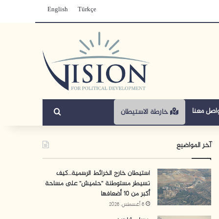
English
Türkçe
بحث عن
اصل معنا
خارطة الاستيطان
آخر المواضيع
استيطان خارج الخرائط الرسمية…كيف
تسيطر مستوطنة “حلميش” على مساحة
أكبر من 10 أضعافها
6 أغسطس، 2026