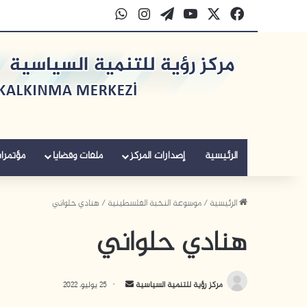
‫X
فيسبوك
‫YouTube
‫WordPress
انستقرام
واتساب
الرئيسية
إصدارات المركز
ملفات وقضايا
مؤتمرا
الرئيسية
/
موسوعة النخبة الفلسطينية
/
هنادي حلواني
هنادي حلواني
أ
مركز رؤية للتنمية السياسية
25 يوليو، 2022
ر