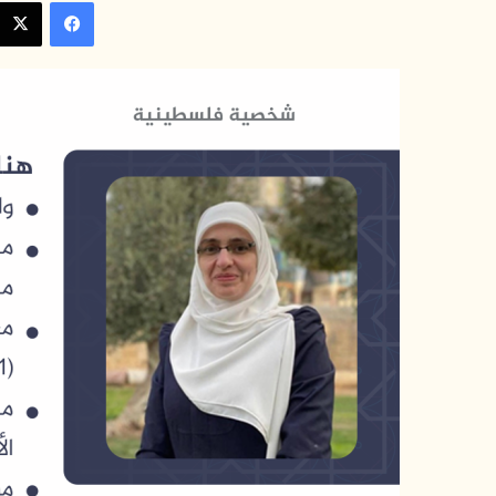
فيسبوك
س
ل
ب
ر
ي
د
ا
إ
ل
ك
ت
ر
و
ن
ي
ا