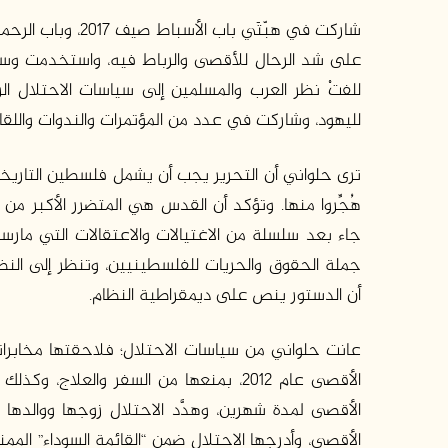
على شد الرحال للأقصى والرباط فيه، واستخدمت وسائ
للفتْ نظر العرب والمسلمين إلى سياسات الاحتلال ال
لليهود، وشاركت في عدد من المؤتمرات والندوات والل
ترى حلواني أن التحرير يجب أن يشمل فلسطين التاريخية
جاء بعد سلسلة من الاغتيالات والاعتقالات التي مارس
جملة الحقوق والحريات للفلسطينيين، وتنظر إلى النظا
أن الدستور ينص على ديمقراطية النظام.
عانت حلواني من سياسات الاحتلال؛ فلاحقتها مخابرا
الأقصى عام 2012، بمنعها من السفر والعلاج
الأقصى لمدة شهرين، وهدَّد الاحتلال زوجها ووالد