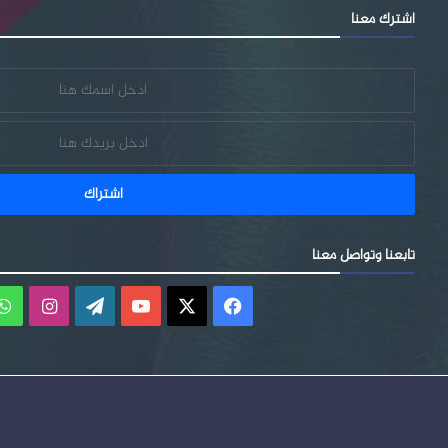
اشترك معنا
تابعنا وتواصل معنا
فيسبوك
‫X
‫YouTube
‫WordPress
انستقر