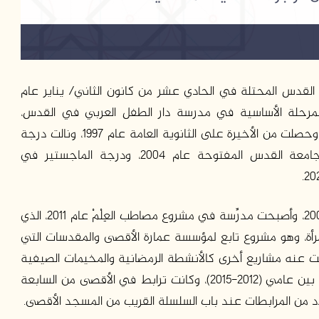
قدس المحتلة في الحادي عشر من كانون الثاني/ يناير عام
ت المرحلة الأساسية في مدرسة دار الطفل العربي في القدس،
والمرحلة الثانوية في المدرسة المأمونية في القدس، وحصلت من الأخيرة على الثانوية العامة عام 1997، ونالت درجة
البكالوريوس في الخدمة الاجتماعية والأسرية من جامعة القدس المفتوحة عام 2004، ودرجة الماجستير في
بدأت حلواني بالرباط في المسجد الأقصى منذ عام 2007، وأصبحت مدرِّسة في مشروع مصاطب العِلْمْ عام 2011، الذي
ن حلقات لمُدارسة القرآن الكريم بمشاركة 600 امرأة، وهو مشروع تابع لمؤسسة عمارة الأقصى والمقدسات التي
ثقت عنه مشاريع أخرى كالأنشطة الرمضانية والمخيمات الصيفية
التي ضمّت ألف طفل، وأصبحت حلواني مركِّزة المشروع بين عامي (2012-2015)، وكانت ترابط في الأقصى من السابعة
دد من المرابطات عند باب السلسلة القريب من المسجد الأقصى.