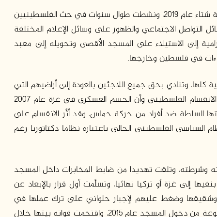
شاركت في هبّتَي باب الأسباط صيف 2017، وباب الرحمة شتاء عام 2019، ونشطت طوال سنوات في حث الفلسطينيين
ل التواصل الاجتماعي والظهور على وسائل الإعلام المختلفة
رامية إلى الاستيلاء على المسجد الأقصى وتحويله إلى معبد
قاءات في فلسطين وخارجها.
 كلها، وتنادي بحق جميع اللاجئين بالعودة إلى أراضيهم التي
هُجِّروا منها. وتؤكد أن القدس هي المتضرر الأكبر من الانقسام الفلسطيني وأن الحسم العسكري في غزة عام 2007
تها السلطة ضد أفراد من حركة حماس، وقد أثَّر الانقسام على
م السياسي الفلسطيني الحالي باعتباره نظاما دكتاتوريا رغم
ته وشرطته، وتلقت تهديدا من ضابط المخابرات داخل المسجد
، وكذلك بنفيها إلى غزة أو تركيا نهائيا، وتسلَّمت أول قرار بالإبعاد عن
ها وشقيقها وضغط عليهم لإجبار حلواني على ترك عملها في
الأقصى، وأدرجها الاحتلال ضمن “القائمة السوداء” الممنوعة من دخول المسجد عام 2015، واقتحمت قواته بيتها خلال