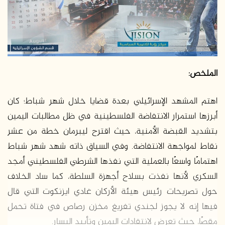
د
ا
إ
ل
ك
ت
الملخص:
ر
و
اهتم المشهد الإسرائيلي بعدة قضايا خلال شهر شباط؛ كان
ن
أبرزها استمرار الانتفاضة الفلسطينية في ظل مطالبات اليمين
ي
ا
بتشديد القبضة الأمنية، حيث اقترح ليبرمان خطة من عشر
نقاط لمواجهة الانتفاضة. وفي السياق ذاته شهد شهر شباط
اهتمامًا واسعًا بالعملية التي نفذها الشرطي الفلسطيني أمجد
السكري لأنها نفذت بسلاح أجهزة السلطة، كما ساد الخلاف
حول تصريحات رئيس هيئة الأركان غادي ايزنكوت التي قال
فيها إنه لا يجوز لجندي تفريغ مخزن رصاص في فتاة تحمل
مقصًا، حيث تعرض لانتقادات اليمين وتأييد اليسار.