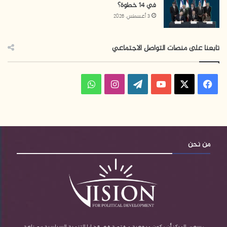
في 14 خطوة؟
3 أغسطس، 2026
تابعنا على منصات التواصل الاجتماعي
فيسبوك
‫X
‫YouTube
‫WordPress
انستقرام
واتساب
من نحن