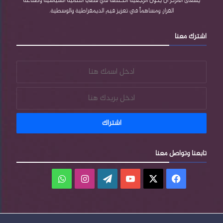
يسعى المركز أن يكون مرجعية مختصة في قضايا التنمية السياسية وصناعة
القرار، ومساهماً في تعزيز قيم الديمقراطية والوسطية.
اشترك معنا
تابعنا وتواصل معنا
فيسبوك
‫X
‫YouTube
‫WordPress
انستقرام
واتساب