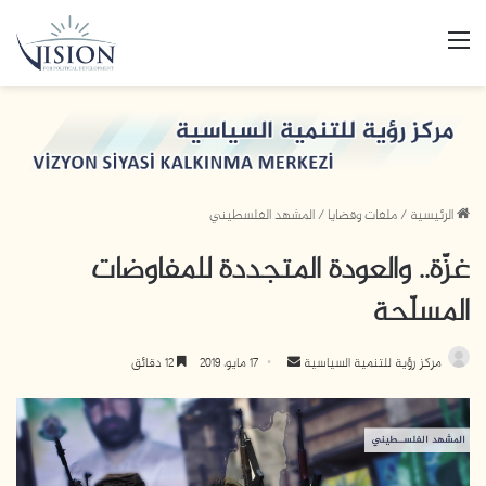
القائمة
الرئيسية
/
ملفات وقضايا
/
المشهد الفلسطيني
غزّة.. والعودة المتجددة للمفاوضات
المسلّحة
مركز رؤية للتنمية السياسية
أ
17 مايو، 2019
12 دقائق
ر
س
ل
ب