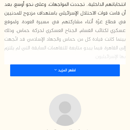
انتخاباتهم الداخلية.. تجددت المواجهات، وعلى نحو أوسع، بعد
أن قامت قوات الاحتلال الإسرائيلي باستهداف مزدوج للمدنيين
في قطاع غزّة أثناء مشاركتهم في مسيرة العودة، ولموقع
عسكري لكتائب القسام، الجناح العسكري لحركة حماس، وذلك
بينما كانت قيادة كل من حماس والجهاد الإسلامي قد اتّجهت
إلى القاهرة، فيما يبدو متابعة للتفاهمات السابقة التي لم يلتزم
بها الإسرائيليون.
اظهر المزيد
تقرأ هذه الورقة في مسار المواجهات المتجددة، وصلتها
بالمفاوضات المستمرّة حول رفع الحصار عن قطاع غزّة أو
تخفيفه، والموقف الإسرائيلي إزاء ذلك، ومجمل المواقف
الفلسطينية المعنية بالحدث.
مسار الأحداث
: