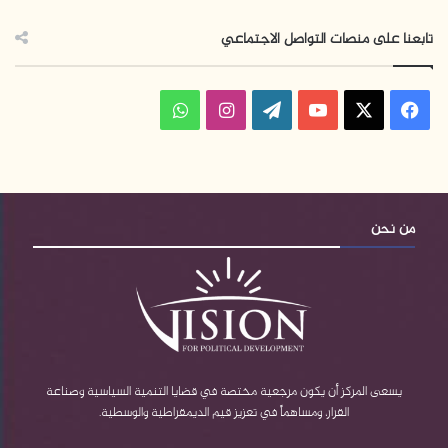
تابعنا على منصات التواصل الاجتماعي
ف
ا
و
ي
X
Y
W
ن
ا
س
o
o
س
ت
ب
u
r
ت
س
من نحن
و
T
d
ق
ا
ك
u
P
ر
ب
b
r
ا
e
e
م
يسعى المركز أن يكون مرجعية مختصة في قضايا التنمية السياسية وصناعة
القرار، ومساهماً في تعزيز قيم الديمقراطية والوسطية.
s