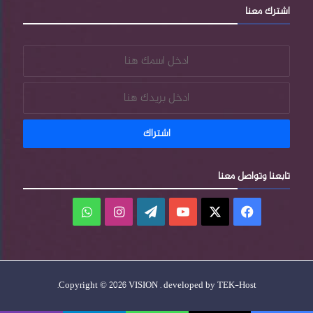
اشترك معنا
s
تابعنا وتواصل معنا
فيسبوك
‫X
‫YouTube
‫WordPress
انستقرام
واتساب
.
Copyright © 2026 VISION . developed by
TEK-Host