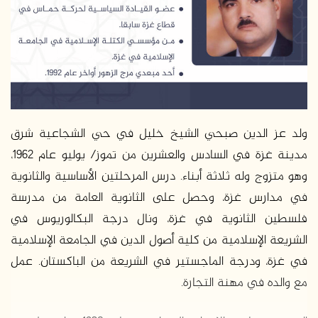
د
ا
إ
ل
ك
ت
ر
و
ولد عز الدين صبحي الشيخ خليل في حي الشجاعية شرق
ن
مدينة غزة في السادس والعشرين من تموز/ يوليو عام 1962،
ي
وهو متزوج وله ثلاثة أبناء. درس المرحلتين الأساسية والثانوية
ا
في مدارس غزة، وحصل على الثانوية العامة من مدرسة
فلسطين الثانوية في غزة، ونال درجة البكالوريوس في
الشريعة الإسلامية من كلية أصول الدين في الجامعة الإسلامية
في غزة، ودرجة الماجستير في الشريعة من الباكستان. عمل
مع والده في مهنة التجارة.