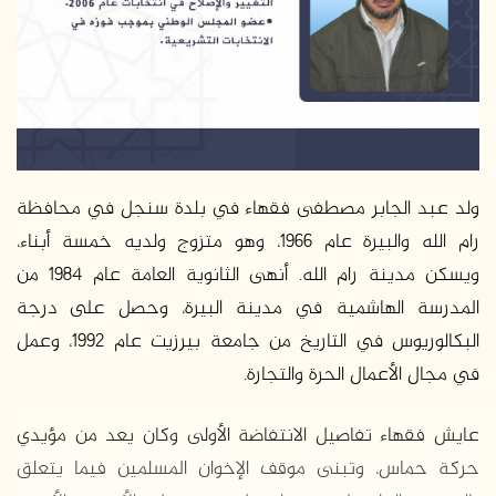
د
ا
إ
ل
ك
ت
ر
و
ولد عبد الجابر مصطفى فقهاء في بلدة سنجل في محافظة
ن
رام الله والبيرة عام 1966، وهو متزوج ولديه خمسة أبناء،
ي
ويسكن مدينة رام الله. أنهى الثانوية العامة عام 1984 من
ا
المدرسة الهاشمية في مدينة البيرة، وحصل على درجة
البكالوريوس في التاريخ من جامعة بيرزيت عام 1992، وعمل
في مجال الأعمال الحرة والتجارة.
عايش فقهاء تفاصيل الانتفاضة الأولى وكان يعد من مؤيدي
حركة حماس، وتبنى موقف الإخوان المسلمين فيما يتعلق