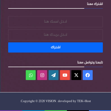
اشترك معنا
s
تابعنا وتواصل معنا
فيسبوك
‫X
‫YouTube
‫WordPress
انستقرام
واتساب
.
Copyright © 2026 VISION . developed by
TEK-Host