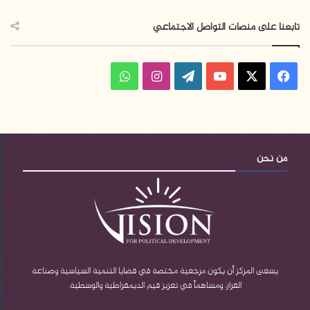
تابعنا على منصات التواصل الاجتماعي
ف
ا
و
ي
X
Y
W
ن
ا
س
o
o
س
ت
ب
u
r
ت
س
من نحن
و
T
d
ق
ا
ك
u
P
ر
ب
b
r
ا
e
e
م
يسعى المركز أن يكون مرجعية مختصة في قضايا التنمية السياسية وصناعة
القرار، ومساهماً في تعزيز قيم الديمقراطية والوسطية.
s