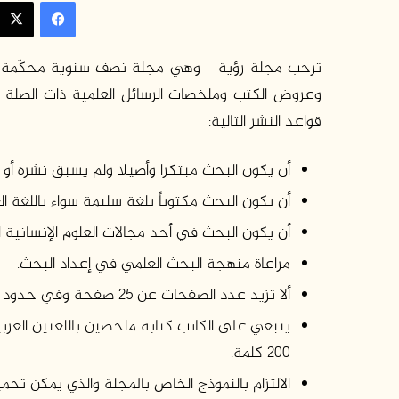
فيسبوك
س
ل
ب
ترحب مجلة رؤية – وهي مجلة نصف سنوية محكّمة – بإس
ر
وعروض الكتب وملخصات الرسائل العلمية ذات الصلة با
ي
قواعد النشر التالية:
د
ا
إ
أن يكون البحث مبتكرا وأصيلا ولم يسبق نشره أو إ
ل
أن يكون البحث مكتوباً بلغة سليمة سواء باللغة العر
ك
ت
أن يكون البحث في أحد مجالات العلوم الإنسانية 
ر
مراعاة منهجة البحث العلمي في إعداد البحث.
و
ن
ألا تزيد عدد الصفحات عن 25 صفحة وفي حدود أقصى 7000 كلمة.
ي
ينبغي على الكاتب كتابة ملخصين باللغتين العربي
ا
200 كلمة.
الالتزام بالنموذج الخاص بالمجلة والذي يمكن تحمي