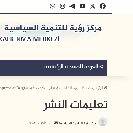
‫X
فيسبوك
‫YouTube
‫WordPress
انستقرام
واتساب
الرئيسية
/
مجلة رؤية للدراسات الإنسانية والاجتماعية Vizyon Akademik Araştırmalar Dergisi
تعليمات النشر
أ
مركز رؤية للتنمية السياسية
1 أكتوبر، 2021
ر