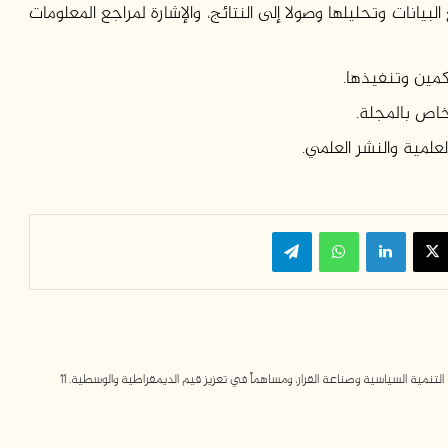
يانات وتحليلها وصولا إلى النتائج، والإشارة لمراجع المعلومات
مين وتنفيذها.
لخاص بالمجلة.
لعلمية والنشر العلمي.
‫X
لينكدإن
واتساب
تيلقرام
مية السياسية وصناعة القرار، ومساهماً في تعزيز قيم الديمقراطية والوسطية. 11