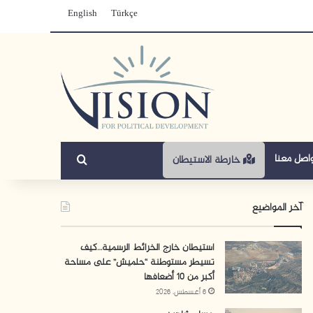
English
Türkçe
بحث عن
اصل معنا
خارطة الاستيطان
آخر المواضيع
استيطان خارج الخرائط الرسمية…كيف
تسيطر مستوطنة “حلميش” على مساحة
أكبر من 10 أضعافها
6 أغسطس، 2026