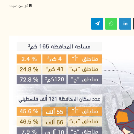
أقل من دقيقة
‫X
لينكدإن
واتساب
تيلقرام