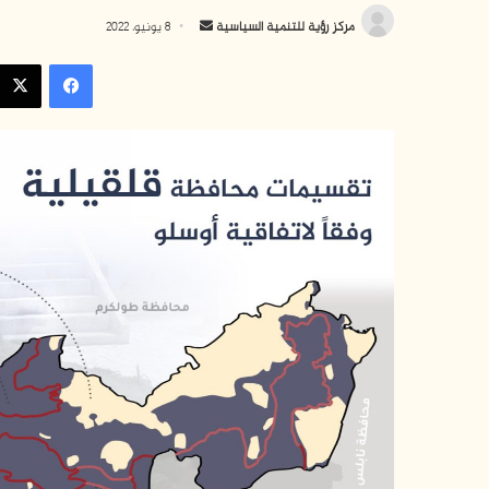
أ
مركز رؤية للتنمية السياسية
8 يونيو، 2022
ر
فيسبوك
س
ل
ب
ر
ي
د
ا
إ
ل
ك
ت
ر
و
ن
ي
ا