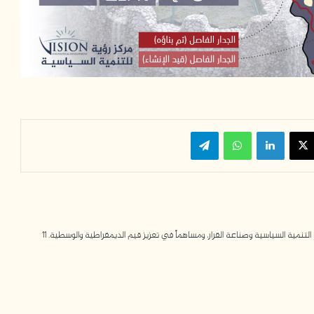
‫X
لينكدإن
واتساب
تيلقرام
مية السياسية وصناعة القرار، ومساهماً في تعزيز قيم الديمقراطية والوسطية. 11