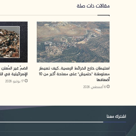
مقالات ذات صلة
استيطان خارج الخرائط الرسمية…كيف تسيطر
الضمّ غير المُعلن: 
مستوطنة “حلميش” على مساحة أكبر من 10
الإسرائيلية في ال
أضعافها
17 يوليو، 2026
6 أغسطس، 2026
اشترك معنا