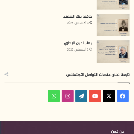
حافظ بيك السعيد
3 أغسطس، 2026
بهاء الدين البخاري
3 أغسطس، 2026
تابعنا على منصات التواصل الاجتماعي
فيسبوك
‫X
‫YouTube
‫WordPress
انستقرام
واتساب
من نحن