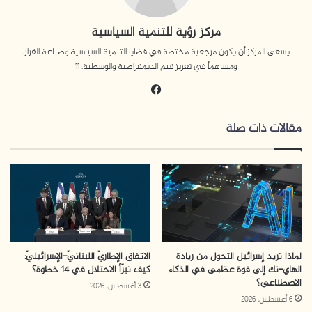
مركز رؤية للتنمية السياسية
يسعى المركز أن يكون مرجعية مختصة في قضايا التنمية السياسية وصناعة القرار،
`1`
. يعرّف المزراحيون على أنهم اليهود الشرقيون الذين قدموا
ومساهماً في تعزيز قيم الديمقراطية والوسطية. 11
إلى إسرائيل من دول عربية كالمغرب والعراق واليمن ومصر،
فيسبوك
وأصبحوا مواطنين في إسرائيل ويشكلون الشريحة الأكبر عددًا
من الناحية الديموغرافية فيها، ولكنهم يحظون بمكانة متدنية
مقالات ذات صلة
وهامشية أكثر مقارنة باليهود الأشكينازيون، وبمكانة أعلى
قليلاً من مكانة الفلسطينيين.
لماذا تريد إسرائيل التحول من ريادة
الاتفاق الإطاريّ اللبنانيّ-الإسرائيليّ:
الهاي-تك إلى قوة عظمى في الذكاء
كيف تبرّأ الاحتلال في 14 خطوة؟
الاصطناعي؟
3 أغسطس، 2026
6 أغسطس، 2026