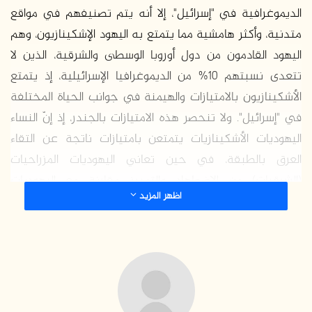
الديموغرافية في "إسرائيل"، إلا أنه يتم تصنيفهم في مواقع
متدنية، وأكثر هامشية مما يتمتع به اليهود الإشكينازيون، وهم
اليهود القادمون من دول أوروبا الوسطى والشرقية، الذين لا
تتعدى نسبتهم 10% من الديموغرافيا الإسرائيلية، إذ يتمتع
الأشكينازيون بالامتيازات والهيمنة في جوانب الحياة المختلفة
في "إسرائيل". ولا تنحصر هذه الامتيازات بالجندر، إذ إنّ النساء
اليهوديات الأشكينازيات يتمتعن بامتيازات ناتجة عن التقاء
العرق بالطبقة، في حين تعاني اليهوديات المزراحيات
(الشرقيات) من الاضطهاد والتمييز مقارنة مع اليهوديات
اظهر المزيد
الأشكينازيات. تفترض هذه الدراسة أنّ التوزيع الهرمي للسلطة
والمعرفة، وما يتضمنه ببعديْه الإثني والجندري، يؤثر على
الأجندة والبرامج الخاصة بالحركة النسوية الإسرائيلية الشرقية،
وكذلك على علاقاتها بالنساء الأشكينازيات من جهة،
والفلسطينيات من جهة أخرى.