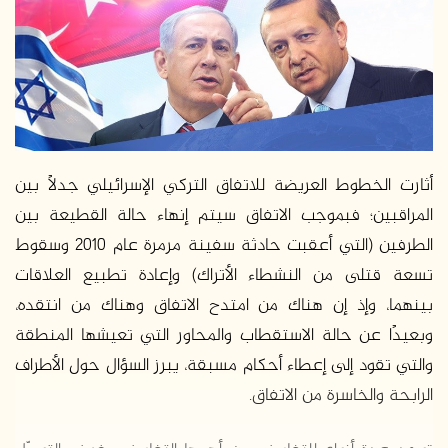
ر
ي
د
ا
إ
ل
ك
ت
أثارت الخطوط العريضة للاتفاق التركي الإسرائيلي جدلاً بين
ر
المراقبين؛ فبموجب الاتفاق سيتم إنهاء حالة القطيعة بين
و
الطرفين (التي أعقبت حادثة سفينة مرمرة عام 2010 وسقوط
ن
ي
تسعة قتلى من النشطاء الأتراك) وإعادة تطبيع العلاقات
ا
بينهما، وإذ إن هناك من امتدح الاتفاق وهناك من انتقده،
وبعيدًا عن حالة الاستقطاب والمحاور التي تعيشها المنطقة
والتي تقود إلى إعطاء أحكام مسبقة، يبرز السؤال حول الأطراف
الرابحة والخاسرة من الاتفاق.