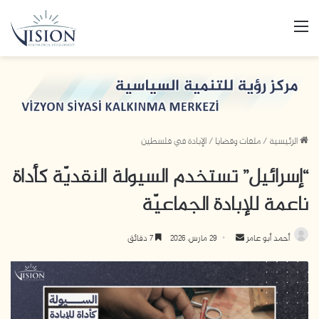
القائمة
الرئيسية
/
ملفات وقضايا
/
الإبادة في فلسطين
“إسرائيل” تستخدم السيولة النقديّة كأداة
ناعمة للإبادة الجماعيّة
أحمد أبو عامر
أ
29 مارس، 2026
7 دقائق
ر
مشغ
س
الص
ل
ب