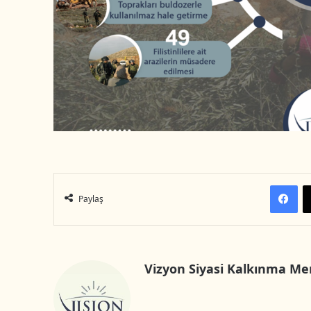
m
e
k
Facebook
Paylaş
Vizyon Siyasi Kalkınma Me