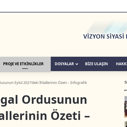
PROJE VE ETKİNLİKLER
DOSYALAR
BIZE ULAŞIN
HAKK
S
dusunun Eylül 2021’deki İhlallerinin Özeti – İnfografik
İşgal Ordusunun
allerinin Özeti –