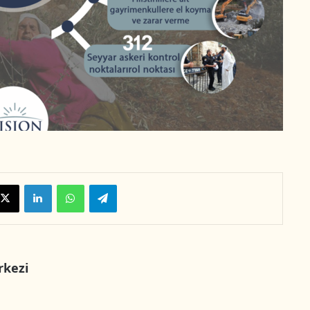
X
LinkedIn
WhatsApp
Telegram
rkezi