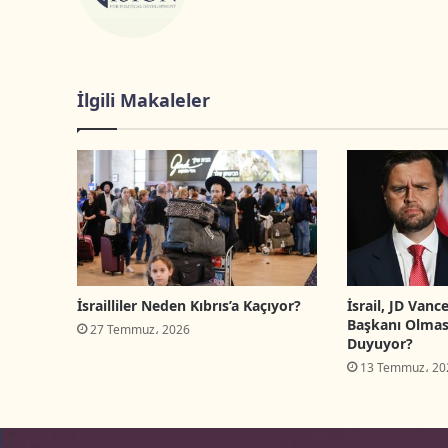
İlgili Makaleler
İsrailliler Neden Kıbrıs’a Kaçıyor?
İsrail, JD Vanc
Başkanı Olmas
27 Temmuz، 2026
Duyuyor?
13 Temmuz، 20