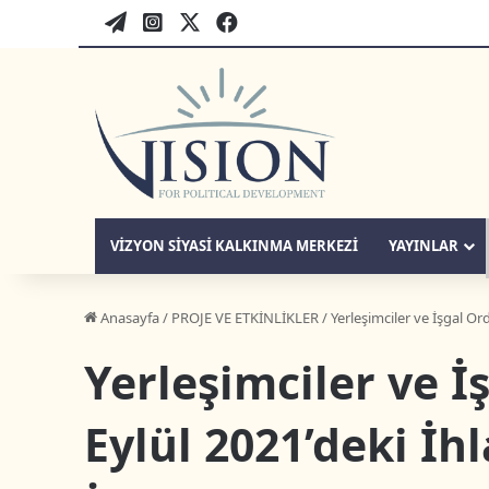
WordPress
twitter-tr
instagram-tr
facebook-tr
VIZYON SIYASI KALKINMA MERKEZI
YAYINLAR
Anasayfa
/
PROJE VE ETKİNLİKLER
/
Yerleşimciler ve İşgal Or
Yerleşimciler ve 
Eylül 2021’deki İhl