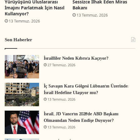
Yürüyüşünü Uluslararası
Sessizce İlhak Eden Miras
baskısı altında bulunuyor. Her iki taraf,
İmajını Parlatmak İçin Nasıl
Bakanı
Türkiye’nin siyasetin gerektirdikleri vizyonu ile
Kullanıyor?
13 Temmuz، 2026
çok defa Türkiye’nin rolü üzerine iddiaya giren
13 Temmuz، 2026
Filistin halkının duygusal asiliği arasında
Son Haberler
dengeleri dokumaya çalışıyor. Ayrıca Adalet ve
Kalkınma partisinin siyaset ve projeleri takip
İsrailliler Neden Kıbrıs’a Kaçıyor?
edilecek birer örnek olarak görülüyor. Bu
27 Temmuz، 2026
anlaşma bu ilişkinin sağlamlığı için bir teste
dönüşmüş durumdayken bu engeller ve faktörler
İç Savaşın Kara Gölgesi Lübnan’ın Üzerinde:
Hamas’ın bu dosyaya yönelik davranışlarını
İsrail Hedefine Ulaşıyor mu?
mecburen etkiliyor:
13 Temmuz، 2026
İsrail, JD Vance’ın 2028’de ABD Başkanı
Olmasından Neden Endişe Duyuyor?
13 Temmuz، 2026