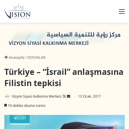
M
Anasayfa
/
DOSYALAR
Türkiye – “İsrail” anlaşmasına
Filistin tepkisi
Vizyon Siyasi Kalkınma Merkezi
F
B
13 Ocak، 2017
o
i
10 dakika okuma süresi
l
r
l
e
o
-