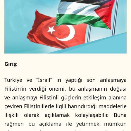
w
p
o
o
n
s
X
t
a
g
ö
n
d
Giriş:
e
r
Türkiye ve “İsrail” in yaptığı son anlaşmaya
m
e
Filistin’in verdiği önemi, bu anlaşmanın doğası
k
ve anlaşmayı Filistinli güçlerin etkileşim alanına
çeviren Filistinlilerle ilgili barındırdığı maddelerle
ilişkili olarak açıklamak kolaylaşabilir. Buna
rağmen bu açıklama ile yetinmek mümkün