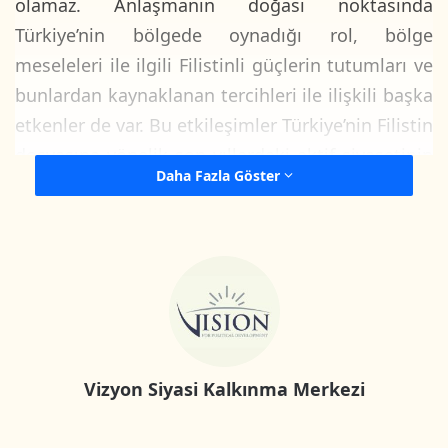
olamaz. Anlaşmanın doğası noktasında
Türkiye’nin bölgede oynadığı rol, bölge
meseleleri ile ilgili Filistinli güçlerin tutumları ve
bunlardan kaynaklanan tercihleri ile ilişkili başka
etkenler de var. Bu etkileşimler Türkiye’nin Filistin
dosyasına yönelik son yıllardaki aktif siyasetinin
Daha Fazla Göster
doğal bir sonucu kabul edilebilir.
Bu etkileşimlere verilen önem, temel bölgesel bir
güç olan Türkiye ya da sadece bu anlaşma
hakkındaki kamuoyunun ölçülmesi ile ilişkili
değildir. Önemi ancak birçok belirgin hayati
sürece olacak muhtemel etkileri yolu ile ortaya
Vizyon Siyasi Kalkınma Merkezi
çıkacaktır.
Bu yazı; Filistinli ana güçlerin bu anlaşmaya karşı