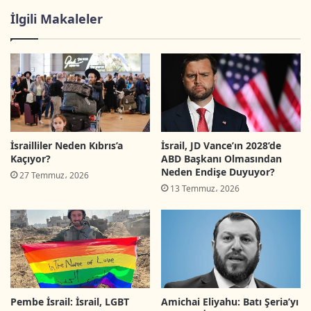
tutumlarında beklenen gelişmeleri, bu
İlgili Makaleler
tutumların şekillenmesinde, ciddiyetinde ve
etkisinde rol oynayan birçok değişkenin ışığında,
yorumlayanları inceleyecek.
Birinci: Türkiye İsrail anlaşmasındaki ana
tarafların tutumu
İsrailliler Neden Kıbrıs’a
İsrail, JD Vance’ın 2028’de
Kaçıyor?
ABD Başkanı Olmasından
Neden Endişe Duyuyor?
27 Temmuz، 2026
(Hamas, Filistin Yönetimi, Filistin Solu, İslami
13 Temmuz، 2026
Cihat, Sivil Toplum Kuruluşları)
Hamas İslami Direniş Hareketi:
Hamas’ın Türkiye ile ilişkisi kendine has
karmaşıklığının kazandırdığı birçok faktörün
Pembe İsrail: İsrail, LGBT
Amichai Eliyahu: Batı Şeria’yı