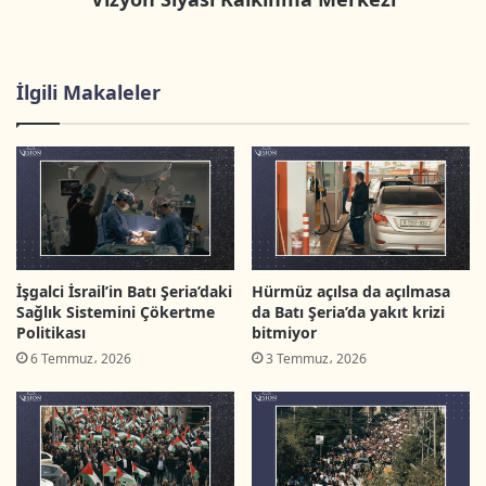
üslere dair istatistik bilgiler aktarılmıştır. Son
olarak da yeni yerleşim projeleri ve geleceğe
yönelik planlamalar incelenmiştir.
İlgili Makaleler
Kitaba ulaşmak için (Arapça)
tıklayınız
.
kitap
Yerleşim Birimleri ve Ayrım Duvarı
İşgalci İsrail’in Batı Şeria’daki
Hürmüz açılsa da açılmasa
Sağlık Sistemini Çökertme
da Batı Şeria’da yakıt krizi
Politikası
bitmiyor
6 Temmuz، 2026
3 Temmuz، 2026