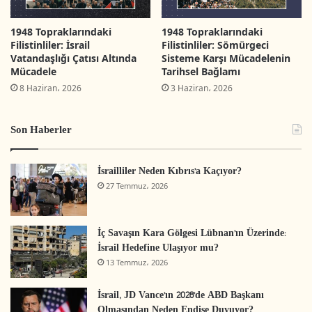
1948 Topraklarındaki
1948 Topraklarındaki
Filistinliler: İsrail
Filistinliler: Sömürgeci
Vatandaşlığı Çatısı Altında
Sisteme Karşı Mücadelenin
Mücadele
Tarihsel Bağlamı
8 Haziran، 2026
3 Haziran، 2026
Son Haberler
İsrailliler Neden Kıbrıs’a Kaçıyor?
27 Temmuz، 2026
İç Savaşın Kara Gölgesi Lübnan’ın Üzerinde:
İsrail Hedefine Ulaşıyor mu?
13 Temmuz، 2026
İsrail, JD Vance’ın 2028’de ABD Başkanı
Olmasından Neden Endişe Duyuyor?