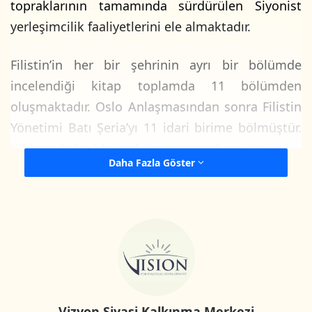
topraklarının tamamında sürdürülen Siyonist
yerleşimcilik faaliyetlerini ele almaktadır.
Filistin’in her bir şehrinin ayrı bir bölümde
incelendiği kitap toplamda 11 bölümden
oluşmaktadır. Oslo Anlaşmasından sonra Filistin
Yönetimi Batı Şeria’yı 11 idari birime bölmüştür.
Kitapta da bu idari taksimat esas alınmıştır.
Daha Fazla Göster
Her bir bölüm öncelikle söz konusu ildeki
yerleşimcilik faaliyetlerinin tarihçesini aktararak
başlamakta, sonra sırasıyla Siyonist
yerleşimcliğin türü, yerleşim kolonileri ve
karakollarına dair bilgiler, ırkçı ayrımcı duvar, by
pass yollar, askeri kontrol noktaları ve askeri
Vizyon Siyasi Kalkınma Merkezi