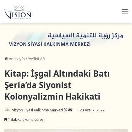
M
Anasayfa
/
YAYINLAR
Kitap: İşgal Altındaki Batı
Şeria’da Siyonist
Kolonyalizmin Hakikati
Follow
Bir
Vizyon Siyasi Kalkınma Merkezi
23 Aralık، 2022
on
e-
1 dakika okuma süresi
X
posta
göndermek