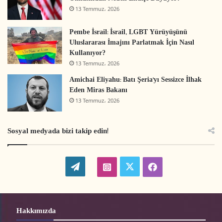
13 Temmuz، 2026
Pembe İsrail: İsrail, LGBT Yürüyüşünü
Uluslararası İmajını Parlatmak İçin Nasıl
Kullanıyor?
13 Temmuz، 2026
Amichai Eliyahu: Batı Şeria’yı Sessizce İlhak
Eden Miras Bakanı
13 Temmuz، 2026
Sosyal medyada bizi takip edin!
WordPress
twitter-
instagram-
facebook-
tr
tr
tr
Hakkımızda