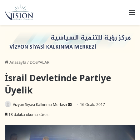
M
Anasayfa
/
DOSYALAR
İsrail Devletinde Partiye
Üyelik
Bir
Vizyon Siyasi Kalkınma Merkezi
16 Ocak، 2017
e-
18 dakika okuma süresi
posta
göndermek