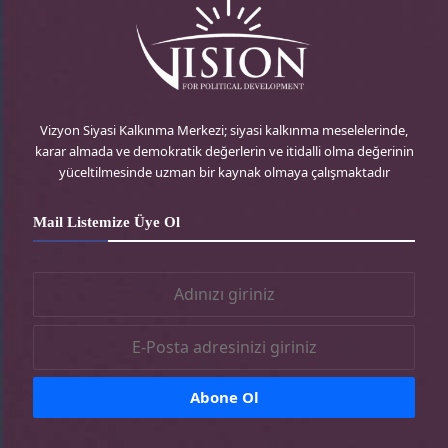
‘Hafoda’’in parti üyeleri kendi içlerinde serbest
hüküm koyabilme hakkına sahipken bunun
yanında az sayıda parti üyesi ki bunlar parti
kurucuları olur, partiyi ayakta tutacak güçlü
kılacak asıl hükümleri koyanlardı. Ayrıca partiler;
Vizyon Siyasi Kalkınma Merkezi; siyasi kalkınma meselelerinde,
karar almada ve demokratik değerlerin ve itidalli olma değerinin
milliyetçi partizan üyeleri ve liberal üyeleri
yüceltilmesinde uzman bir kaynak olmaya çalışmaktadır
serbest kılarak, kutupları bir araya getirerek, en
açıklanabilir Cumhuriyet sistemini oluşturmuş
Mail Listemize Üye Ol
oluyorlardı.
İsrail’de faaliyet gösteren hareketlere karşı
düşman partilere bakıldığında; Meclis üye
sayıların fazla olması bu partilerin başarısız
olmasına yol açmışken, İşçi Partisi gibi partiler
meclis üye sayısının belirlenmesini reddederek