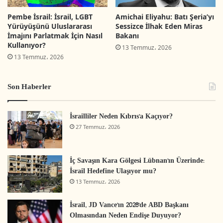
İkinci grup partinin iç seçimlerini yaptıkları,
Pembe İsrail: İsrail, LGBT
Amichai Eliyahu: Batı Şeria’yı
başkanlarını seçtikleri; Meclis üyeleridir. Bu
Yürüyüşünü Uluslararası
Sessizce İlhak Eden Miras
kesim parti üyelerin %72’sini teşkil etmektedir
İmajını Parlatmak İçin Nasıl
Bakanı
Kullanıyor?
(Kench,Rohat, Villipob ve Tottnar, 2014). Fakat
13 Temmuz، 2026
13 Temmuz، 2026
İsrail’de sadece üç parti yeterli üye katılımı
gerçekleştirerek kendi başkanlarını seçebilmiştir.
Son Haberler
Bunlar; Likud, İşçi partisi ve Habayit
Heyahuda’dır. Üçüncü grup ise geçici üyelerden
İsrailliler Neden Kıbrıs’a Kaçıyor?
oluşan seçimlere yakın katılan ve partiyi
27 Temmuz، 2026
seçimlere hazırlayan gruptur ( Kench,2010).
İç Savaşın Kara Gölgesi Lübnan’ın Üzerinde:
Demokratik partilerin inşasında üyeler çok büyük
İsrail Hedefine Ulaşıyor mu?
önem taşır. 1992’de oluşturulan İsrail’in parti
13 Temmuz، 2026
yasasına baktığımızda; bu yasanın partiye üyelik,
İsrail, JD Vance’ın 2028’de ABD Başkanı
çıkarılma ve hukuksal düzenleme olarak parti iç
Olmasından Neden Endişe Duyuyor?