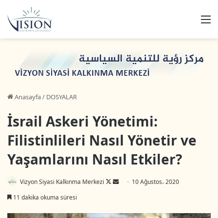
M
Anasayfa
/
DOSYALAR
İsrail Askeri Yönetimi:
Filistinlileri Nasıl Yönetir ve
Yaşamlarını Nasıl Etkiler?
Vizyon Siyasi Kalkınma Merkezi
F
B
10 Ağustos، 2020
o
i
11 dakika okuma süresi
l
r
l
e