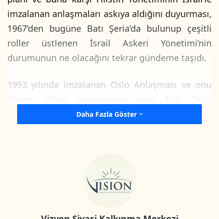
imzalanan anlaşmaları askıya aldığını duyurması,
1967’den bugüne Batı Şeria’da bulunup çeşitli
roller üstlenen İsrail Askeri Yönetimi’nin
durumunun ne olacağını tekrar gündeme taşıdı.
1993 yılında imzalanan Oslo Anlaşması ve onu
izleyen diğer anlaşmalara göre Batı Şeria
sınırlarındaki yetkilerin Filistin Yönetimine
Daha Fazla Göster
devredilmesi gerekirken İsrail Askeri İdaresi,
işgal edilen Filistin toprakları üzerindeki fiili
yönetimini sürdürmeye devam etti. Nitekim
İsrail’le yapılan bu anlaşmalar, işgal altındaki
Filistin halkı konusunda İsrail hükümetine geniş
ölçüde özel yetkiler tanıyordu ve neredeyse
Filistin yönetiminin hiç bir egemenlik hakkı
Vizyon Siyasi Kalkınma Merkezi