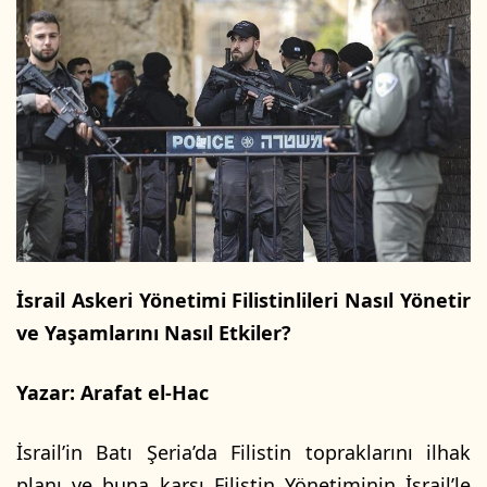
o
-
w
p
o
o
n
s
X
t
a
g
ö
n
d
e
İsrail Askeri Yönetimi Filistinlileri Nasıl Yönetir
r
ve Yaşamlarını Nasıl Etkiler?
m
e
k
Yazar: Arafat el-Hac
İsrail’in Batı Şeria’da Filistin topraklarını ilhak
planı ve buna karşı Filistin Yönetiminin İsrail’le