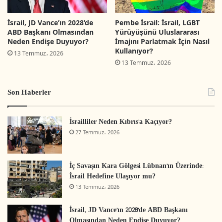
hedeflenmiştir.
[1]
Diğer yandan İsrail’in ilhak
İsrail, JD Vance’ın 2028’de
Pembe İsrail: İsrail, LGBT
kararı doğrultusunda işgal edilen Batı Şeria’ya
ABD Başkanı Olmasından
Yürüyüşünü Uluslararası
yönelik diğer kanuni başlıklar da görüşmeye
Neden Endişe Duyuyor?
İmajını Parlatmak İçin Nasıl
Kullanıyor?
13 Temmuz، 2026
açılmıştır.
13 Temmuz، 2026
Bu yazıda işgal edilen Batı Şeria’daki İsrail Askeri
Son Haberler
Yönetimiyle ilgili bir takım temel gerçekler; bu
Yönetimin Filistinlilerin hayatına tahakküm edip
İsrailliler Neden Kıbrıs’a Kaçıyor?
onları değiştirmedeki rolü; ayrıca bu Askeri
27 Temmuz، 2026
Yönetimin Filistin Yönetiminin kararlarına etkisi
ve tüm bunların İsrail’in Filistin topraklarını ilhak
İç Savaşın Kara Gölgesi Lübnan’ın Üzerinde:
planıyla ilişkisi gibi temel konular açıklanmaya
İsrail Hedefine Ulaşıyor mu?
çalışılacaktır.
13 Temmuz، 2026
İsrail, JD Vance’ın 2028’de ABD Başkanı
Askeri Kanunlar İle Askeri Yönetimin Filistin
Olmasından Neden Endişe Duyuyor?