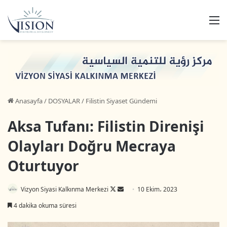
M
Anasayfa
/
DOSYALAR
/
Filistin Siyaset Gündemi
Aksa Tufanı: Filistin Direnişi
Olayları Doğru Mecraya
Oturtuyor
Follow
Bir
Vizyon Siyasi Kalkınma Merkezi
10 Ekim، 2023
on
e-
4 dakika okuma süresi
X
posta
göndermek