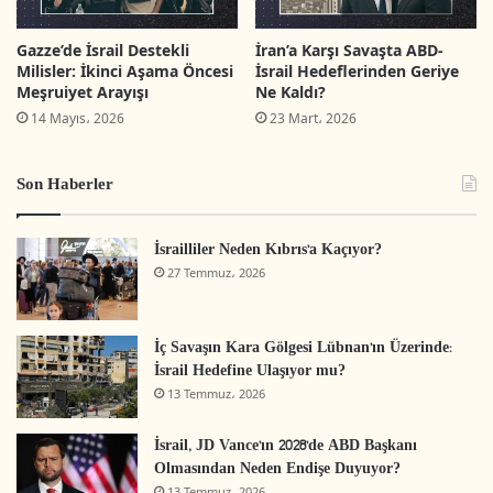
Bu siyasi ortam, işgalci devlete karşı Filistinlilerin
ne kadar yalnız olduğunu ortaya çıkardı. Bazıları
Gazze’de İsrail Destekli
İran’a Karşı Savaşta ABD-
Milisler: İkinci Aşama Öncesi
İsrail Hedeflerinden Geriye
bu durumun zayıflık olduğuna inandı ve bundan
Meşruiyet Arayışı
Ne Kaldı?
istifade ederek, Filistinlilere aşağılayıcı bir
14 Mayıs، 2026
23 Mart، 2026
çözümün dayatılması ve onların kutsal ve adil
ulusal davalarının sadece ekonomik ve yaşamsal
Son Haberler
taleplere dönüştürülmesi için girişimlerde
bulundu.
İsrailliler Neden Kıbrıs’a Kaçıyor?
27 Temmuz، 2026
Bu durum Filistinlilere ne kadar
küçümsendiklerini ve hakarete uğradıklarını
İç Savaşın Kara Gölgesi Lübnan’ın Üzerinde:
hissettirdi ve bu his Filistinli gençlerin Batı
İsrail Hedefine Ulaşıyor mu?
13 Temmuz، 2026
Şeria’da, mülteci kamplarında, köylerinde ve
şehirlerinde isyan etmeleri ve intifadaya
İsrail, JD Vance’ın 2028’de ABD Başkanı
Olmasından Neden Endişe Duyuyor?
kalkmaları için adeta bir motivasyon kaynağı
13 Temmuz، 2026