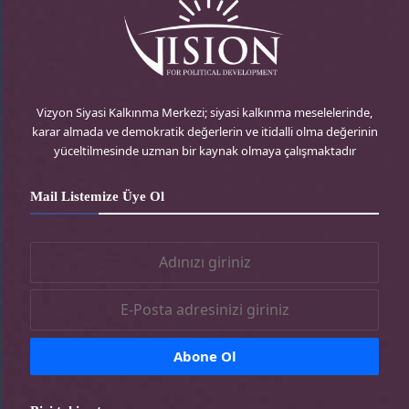
görülmemiş olarak tanımlanan bu savaşın henüz
başında olmamıza ve önümüzdeki gün ve
haftalarda nasıl gelişebileceği henüz belli olmasa
da şu gözlemleri şimdilik kaydedebiliriz:
Vizyon Siyasi Kalkınma Merkezi; siyasi kalkınma meselelerinde,
Zamanlama becerisi
: Nitekim bu ay hâlâ Arap
karar almada ve demokratik değerlerin ve itidalli olma değerinin
yüceltilmesinde uzman bir kaynak olmaya çalışmaktadır
ve Filistinlilerin zihninde ve bilincinde büyük bir
haysiyet ve gurur deposu olarak anılıyor. Ekim
Mail Listemize Üye Ol
1973’teki savaş, adeta yenilgi ile zafer olasılığı
arasında ve Siyonist üstünlüğü ile Arap
kahramanlığı, fedakarlığı ve gururu arasında bir
dönüm noktasıydı.
El Kassam tugayları, Filistinlilere ve Araplara
haysiyetin, gururun, gücün ve zaferin tüm
anlamlarını geri kazandırmayı başardı ve aynı