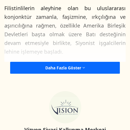
Filistinlilerin aleyhine olan bu uluslararası
konjonktür zamanla, faşizmine, ırkçılığına ve
aşırıcılığına rağmen, özellikle Amerika Birleşik
Devletleri başta olmak üzere Batı desteğinin
devam etmesiyle birlikte, Siyonist işgalcilerin
lehine işlemeye başladı.
Aksa Tufanı savaşı, Filistin halkının sadece
Daha Fazla Göster
haklarını inkâr etmekle kalmayıp, onların
varlığını reddeden ve açık bir şekilde Filistin
halkının sınır dışı edilmesi ve topraklarından
edilmesi çağrısında bulunan aşırılıkçıları içeren
sağcı faşist dinci Siyonist bir hükümete karşı
başlatılan bir savaştır.
Vizyon Siyasi Kalkınma Merkezi