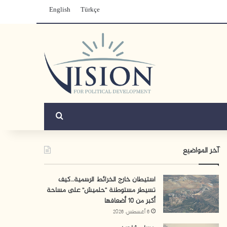
English
Türkçe
بحث عن
آخر المواضيع
استيطان خارج الخرائط الرسمية…كيف
تسيطر مستوطنة “حلميش” على مساحة
أكبر من 10 أضعافها
6 أغسطس، 2026