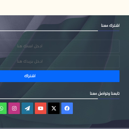
اشترك معنا
تابعنا وتواصل معنا
فيسبوك
‫X
‫YouTube
‫WordPress
انستقر