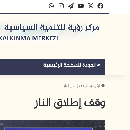
‫X
فيسبوك
‫YouTube
‫WordPress
انستقرام
واتساب
الرئيسية
/
وقف إطلاق النار
وقف إطلاق النار