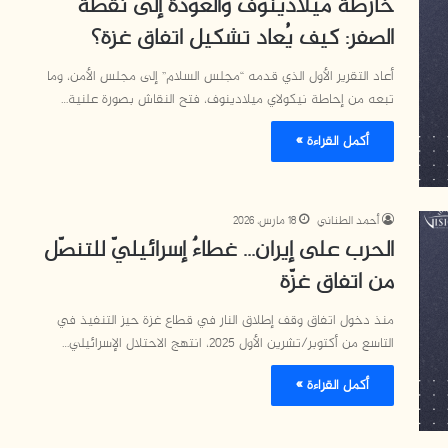
خارطة ميلادينوف والعودة إلى نقطة
الصفر: كيف يُعاد تشكيل اتفاق غزة؟
أعاد التقرير الأول الذي قدمه “مجلس السلام” إلى مجلس الأمن، وما
تبعه من إحاطة نيكولاي ميلادينوف، فتح النقاش بصورة علنية…
أكمل القراءة »
أحمد الطناني
18 مارس، 2026
الحرب على إيران… غطاءٌ إسرائيليّ للتنصّل
من اتفاق غزّة
منذ دخول اتفاق وقف إطلاق النار في قطاع غزة حيز التنفيذ في
التاسع من أكتوبر/تشرين الأول 2025، انتهج الاحتلال الإسرائيلي…
أكمل القراءة »