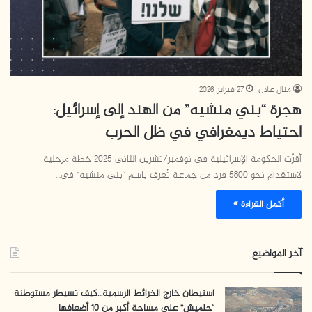
منال علان
27 فبراير، 2026
هجرة “بني منشيه” من الهند إلى إسرائيل:
احتياط ديمغرافي في ظل الحرب
أقرّت الحكومة الإسرائيلية في نوفمبر/تشرين الثاني 2025 خطة مرحلية
لاستقدام نحو 5800 فرد من جماعة تُعرف باسم “بني منشيه” في…
أكمل القراءة »
آخر المواضيع
استيطان خارج الخرائط الرسمية…كيف تسيطر مستوطنة
“حلميش” على مساحة أكبر من 10 أضعافها